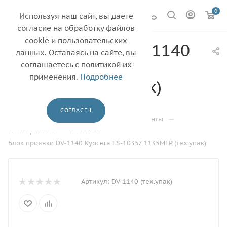
0
Используя наш сайт, вы даете
согласие на обработку файлов
cookie и пользовательских
Блок проявки DV-1140
данных. Оставаясь на сайте, вы
Kyocera FS-1035/
соглашаетесь с политикой их
применения.
Подробнее
1135MFP (тех.упак)
—
—
Главная
Каталог
СОГЛАСЕН
—
Драм-юниты, блоки проявки и их компоненты
—
—
Блок проявки
KYOCERA
Блок проявки DV-1140 Kyocera FS-1035/ 1135MFP (тех.упак)
Артикул:
DV-1140 (тех.упак)