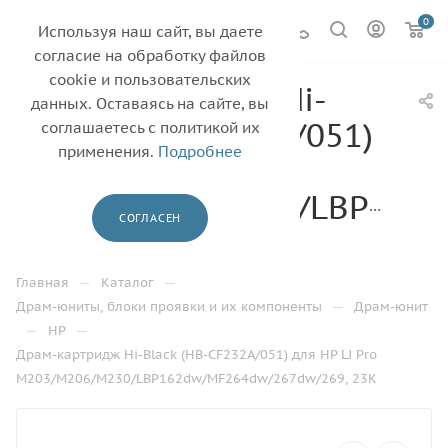
0
Используя наш сайт, вы даете
согласие на обработку файлов
cookie и пользовательских
Драм-картридж Hi-
данных. Оставаясь на сайте, вы
Black (HB-CF232A/051)
соглашаетесь с политикой их
применения.
Подробнее
для HP LJ Pro
M203/M206/M230/LBP162d
СОГЛАСЕН
23K
—
—
Главная
Каталог
—
Драм-юниты, блоки проявки и их компоненты
Драм-юнит
—
—
HP
Драм-картридж Hi-Black (HB-CF232A/051) для HP LJ Pro
M203/M206/M230/LBP162dw/MF264dw/267dw/269, 23K