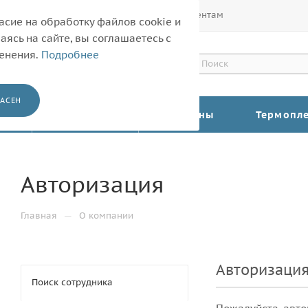
Покупателям
Корпоративным клиентам
асие на обработку файлов cookie и
ясь на сайте, вы соглашаетесь с
менения.
Подробнее
АСЕН
КАТАЛОГ
Барабаны
Термопл
Авторизация
—
Главная
О компании
Авторизаци
Поиск сотрудника