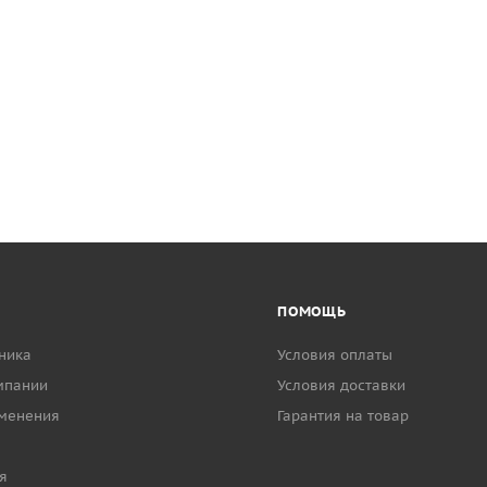
ПОМОЩЬ
ника
Условия оплаты
мпании
Условия доставки
менения
Гарантия на товар
я