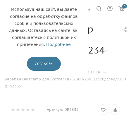
0
Используя наш сайт, вы даете
согласие на обработку файлов
cookie и пользовательских
Барабан Delacamp
данных. Оставаясь на сайте, вы
для Brother HL-
соглашаетесь с политикой их
применения.
Подробнее
L2300/2305/2320/2340/236
(DR-2335)
СОГЛАСЕН
—
—
—
—
Главная
Каталог
Барабаны
BROTHER
Барабан Delacamp для Brother HL-L2300/2305/2320/2340/2360
(DR-2335)
Артикул:
DR2335