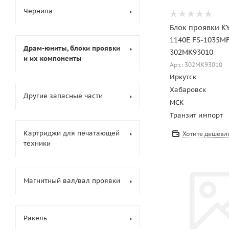
Чернила
Блок проявки K
1140E FS-1035M
Драм-юниты, блоки проявки
302MK93010
и их компоненты
Арт.: 302MK93010
Иркутск
Хабаровск
Другие запасные части
МСК
Транзит импорт
Картриджи для печатающей
Хотите дешевл
техники
Магнитный вал/вал проявки
Ракель