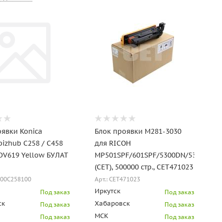
оявки Konica
Блок проявки M281-3030
bizhub C258 / C458
для RICOH
 DV619 Yellow БУЛАТ
MP501SPF/601SPF/5300DN/5310DN
(CET), 500000 стр., CET471023
M00C258100
Арт.: CET471023
Иркутск
Под заказ
Под заказ
ск
Хабаровск
Под заказ
Под заказ
МСК
Под заказ
Под заказ