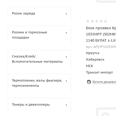
Ролик заряда
Блок проявки Ky
Ролики и тормозные
1035MFP (302MK
площадки
1140 БУЛАТ s-Lin
Арт.: AFKYFS103503
Иркутск
Смазка/Клей/
Хабаровск
Вспомогательные материалы
МСК
Транзит импорт
Термопленки, валы фьюзера,
Хотите дешевл
термоэлементы
Тонеры и девелоперы