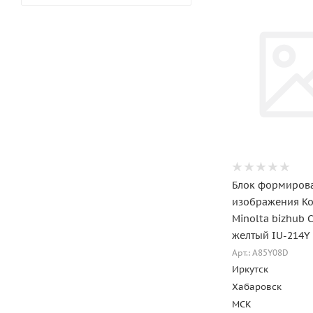
Блок формиров
изображения Ko
Minolta bizhub 
желтый IU-214Y
Арт.: A85Y08D
Иркутск
Хабаровск
МСК