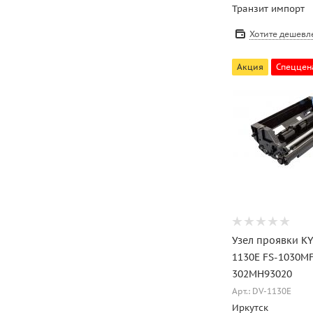
Транзит импорт
Хотите дешевл
Акция
Спеццен
Узел проявки K
1130E FS-1030M
302MH93020
Арт.: DV-1130E
Иркутск