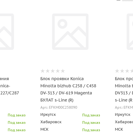
ания
Блок проявки Konica
Блок пр
nica-
Minolta bizhub C258 / C458
Minolta 
C227/C287
DV-313 / DV-619 Magenta
DV313 /
БУЛАТ s-Line (R)
s-Line (R
Арт.: EFKM00C258090
Арт.: EFK
Иркутск
Иркутск
Под заказ
Под заказ
Хабаровск
Хабаров
Под заказ
Под заказ
МСК
МСК
Под заказ
Под заказ