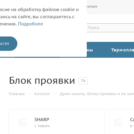
Покупателям
Корпоративным клиентам
асие на обработку файлов cookie и
ясь на сайте, вы соглашаетесь с
менения.
Подробнее
АСЕН
КАТАЛОГ
Барабаны
Термопл
Блок проявки
76
—
—
Главная
Каталог
Драм-юниты, блоки проявки и их ко
SHARP
C
2 ТОВАРА
8