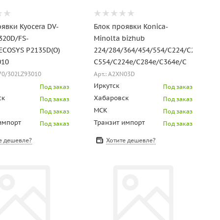
явки Kyocera DV-
Блок проявки Konica-
320D/FS-
Minolta bizhub
ECOSYS P2135D(O)
224/284/364/454/554/C224/C284/C36
010
C554/C224e/C284e/C364e/C
170/302LZ93010
Арт.: A2XN03D
Иркутск
Под заказ
Под заказ
ск
Хабаровск
Под заказ
Под заказ
МСК
Под заказ
Под заказ
импорт
Транзит импорт
Под заказ
Под заказ
е дешевле?
Хотите дешевле?