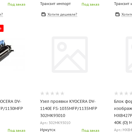
Транзит импорт
Транзит 
Под заказ
Под заказ
е?
Хотите дешевле?
Хотит
а
YOCERA DV-
Узел проявки KYOCERA DV-
Блок фо
FP/1130MFP
1140E FS-1035MFP/1135MFP
изображ
302MK93010
MXB427
40К (О)
Арт.: 302MK93010
Иркутск
Арт.: MXB
Под заказ
Под заказ