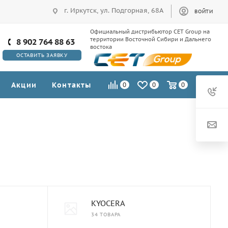
г. Иркутск, ул. Подгорная, 68А
ВОЙТИ
Официальный дистрибьютор CET Group на
территории Восточной Сибири и Дальнего
8 902 764 88 63
востока
ОСТАВИТЬ ЗАЯВКУ
Акции
Контакты
0
0
0
KYOCERA
34 ТОВАРА