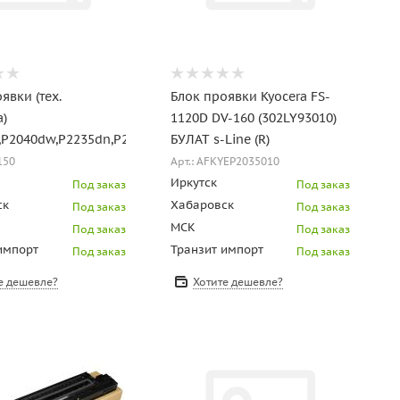
явки (тех.
Блок проявки Kyocera FS-
а)
1120D DV-160 (302LY93010)
,P2040dw,P2235dn,P2235dw,M2040dn,M2540dn,M2540dw,M2135d
БУЛАТ s-Line (R)
150
Арт.: AFKYEP2035010
Иркутск
Под заказ
Под заказ
ск
Хабаровск
Под заказ
Под заказ
МСК
Под заказ
Под заказ
импорт
Транзит импорт
Под заказ
Под заказ
е дешевле?
Хотите дешевле?