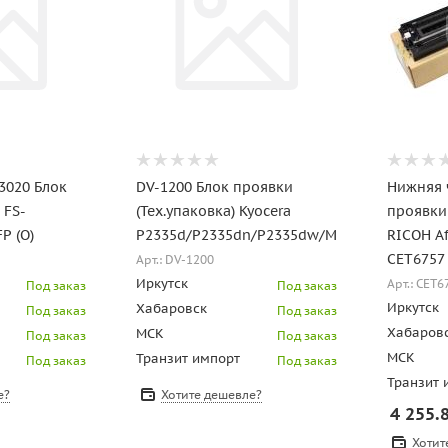
3020 Блок
DV-1200 Блок проявки
Нижняя 
 FS-
(Тех.упаковка) Kyocera
проявки
P (О)
P2335d/P2335dn/P2335dw/M2235dn/M2735
RICOH Af
CET6757
Арт.: DV-1200
Иркутск
Арт.: CET6
Под заказ
Под заказ
Иркутск
Хабаровск
Под заказ
Под заказ
Хабаров
МСК
Под заказ
Под заказ
МСК
Транзит импорт
Под заказ
Под заказ
Транзит 
е?
Хотите дешевле?
4 255.
Хотит