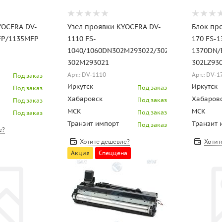
YOCERA DV-
Узел проявки KYOCERA DV-
Блок про
FP/1135MFP
1110 FS-
170 FS-1
1040/1060DN302M293022/302M293020/
1370DN/
302M293021
302LZ93
Арт.: DV-1110
Арт.: DV-
Под заказ
Иркутск
Иркутск
Под заказ
Под заказ
Хабаровск
Хабаров
Под заказ
Под заказ
МСК
МСК
Под заказ
Под заказ
Транзит импорт
Транзит 
Под заказ
е?
Хотите дешевле?
Хотит
Акция
Спеццена