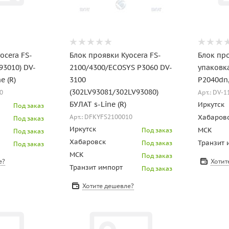
ocera FS-
Блок проявки Kyocera FS-
Блок про
93010) DV-
2100/4300/ECOSYS P3060 DV-
упаковк
e (R)
3100
P2040dn
(302LV93081/302LV93080)
0
Арт.: DV-1
БУЛАТ s-Line (R)
Иркутск
Под заказ
Хабаров
Арт.: DFKYFS2100010
Под заказ
Иркутск
МСК
Под заказ
Под заказ
Хабаровск
Транзит 
Под заказ
Под заказ
МСК
Под заказ
е?
Хотит
Транзит импорт
Под заказ
Хотите дешевле?