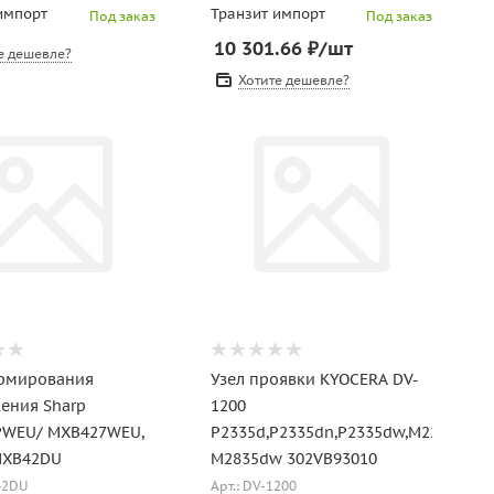
импорт
Транзит импорт
Под заказ
Под заказ
10 301.66
₽
/шт
е дешевле?
Хотите дешевле?
рмирования
Узел проявки KYOCERA DV-
ения Sharp
1200
PWEU/ MXB427WEU,
P2335d,P2335dn,P2335dw,M2235dn,M
 MXB42DU
M2835dw 302VB93010
42DU
Арт.: DV-1200