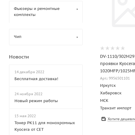
Фьюзеры и ремонтные
комплекты
Чип
DV-1110/302M29
Новости
проявки Kyocera
1020MFP/1025MF
14 декабря 2022
Арт.: 9956501101
Бесплатная доставка!
Иркутск
Хабаровск
24 ноября 2022
МСК
Новый режим работы
Транзит импорт
15 мая 2022
Хотите дешевл
Тонер PK11 для монохромных
Kyocera от CET