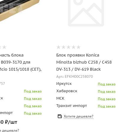
часть блока
Блок проявки Konica
 B039-3170 для
Minolta bizhub C258 / C458
dn/M2835dw
icio 1015/1018 (CET),
DV-313 / DV-619 Black
Арт.: EFKM00C258070
Иркутск
757
Под заказ
Хабаровск
Под заказ
Под заказ
ск
МСК
Под заказ
Под заказ
Транзит импорт
Под заказ
Под заказ
импорт
Под заказ
Хотите дешевле?
80
₽
/шт
е дешевле?