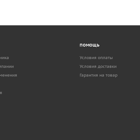
ПОМОЩЬ
ника
Условия оплаты
мпании
Условия доставки
менения
Гарантия на товар
я