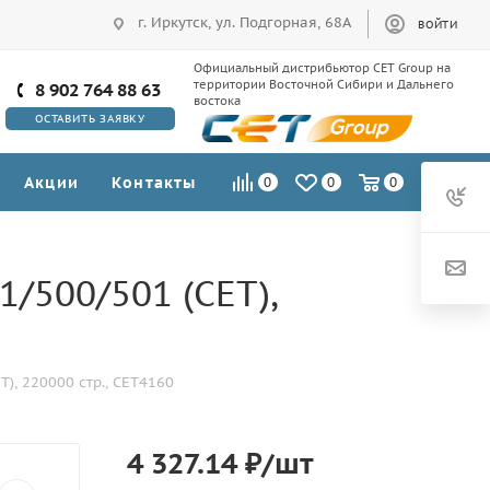
г. Иркутск, ул. Подгорная, 68А
ВОЙТИ
Официальный дистрибьютор CET Group на
территории Восточной Сибири и Дальнего
8 902 764 88 63
востока
ОСТАВИТЬ ЗАЯВКУ
Акции
Контакты
0
0
0
/500/501 (CET),
), 220000 стр., CET4160
4 327.14
₽
/шт