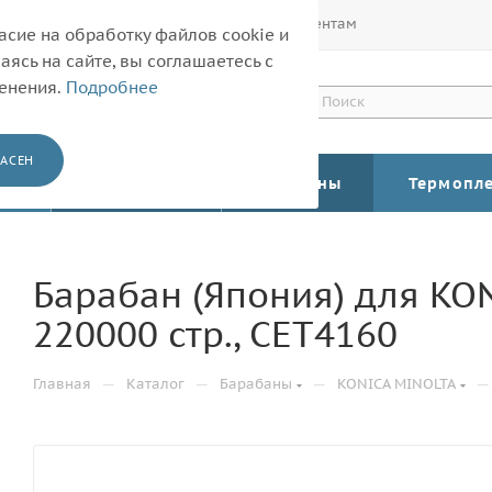
Покупателям
Корпоративным клиентам
асие на обработку файлов cookie и
ясь на сайте, вы соглашаетесь с
менения.
Подробнее
АСЕН
КАТАЛОГ
Барабаны
Термопл
Барабан (Япония) для KON
220000 стр., CET4160
—
—
—
—
Главная
Каталог
Барабаны
KONICA MINOLTA