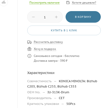
Посмотреть наличие
Хотите дешевле?
В КОРЗИНУ
КУПИТЬ В 1 КЛИК
Рассчитать доставку
Хочу в подарок
Самовывоз сегодня - бесплатно
Доставка завтра - 390 ₽
Характеристики
Совместимость
—
KONICA MINOLTA: Bizhub
C203, Bizhub C253, Bizhub C353
OEM No.
—
IU-313K-Drum
Производитель
—
CET
Кратность упаковки
—
50Pcs