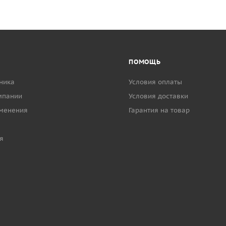
ПОМОЩЬ
ника
Условия оплаты
мпании
Условия доставки
менения
Гарантия на товар
я