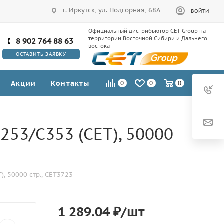
г. Иркутск, ул. Подгорная, 68А
ВОЙТИ
Официальный дистрибьютор CET Group на
территории Восточной Сибири и Дальнего
8 902 764 88 63
востока
ОСТАВИТЬ ЗАЯВКУ
Акции
Контакты
0
0
0
253/C353 (CET), 50000
, 50000 стр., CET3723
1 289.04
₽
/шт