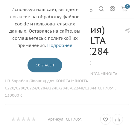
0
Используя наш сайт, вы даете
согласие на обработку файлов
cookie и пользовательских
НЗ Барабан (Япония)
данных. Оставаясь на сайте, вы
для KONICA MINOLTA
соглашаетесь с политикой их
применения.
Подробнее
C220/C280/C224/C284/224
CET7059, 130000 с
СОГЛАСЕН
—
—
—
—
Главная
Каталог
Барабаны
KONICA MINOLTA
НЗ Барабан (Япония) для KONICA MINOLTA
C220/C280/C224/C284/224E/284E/C224e/C284e CET7059,
130000 с
Артикул:
CET7059