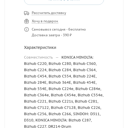
Рассчитать доставку
Хочу в подарок
Самовывоз сегодня - бесплатно
Доставка завтра - 390 ₽
Характеристики
Совместимость
—
KONICA MINOLTA:
Bizhub C220, Bizhub C280, Bizhub C360,
Bizhub C224, Bizhub C284, Bizhub C364,
Bizhub C454, Bizhub C554, Bizhub 224E,
Bizhub 284E, Bizhub 364E, Bizhub 454E,
Bizhub 554E, Bizhub C224e, Bizhub C284e,
Bizhub C364e, Bizhub C454e, Bizhub C554e,
Bizhub C221, Bizhub C221s, Bizhub C281,
Bizhub C7122, Bizhub C7128, Bizhub C226,
Bizhub C256, Bizhub C266, SINDOH: D311,
D310, KONICA MINOLTA: Bizhub C287,
Bizhub C227, DR214-Drum