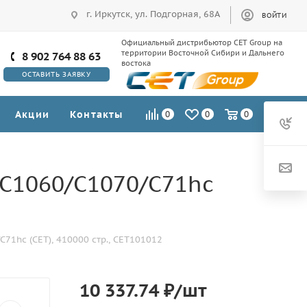
г. Иркутск, ул. Подгорная, 68А
ВОЙТИ
Официальный дистрибьютор CET Group на
территории Восточной Сибири и Дальнего
8 902 764 88 63
востока
ОСТАВИТЬ ЗАЯВКУ
Акции
Контакты
0
0
0
 C1060/C1070/C71hc
71hc (CET), 410000 стр., CET101012
10 337.74
₽
/шт