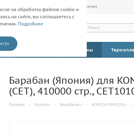
Покупателям
Корпоративным клиентам
асие на обработку файлов cookie и
ясь на сайте, вы соглашаетесь с
менения.
Подробнее
АСЕН
КАТАЛОГ
Барабаны
Термопл
Барабан (Япония) для KO
(CET), 410000 стр., CET101
—
—
—
—
Главная
Каталог
Барабаны
KONICA MINOLTA