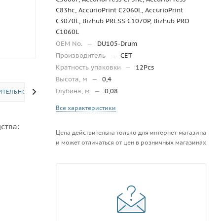
C83hc, AccurioPrint C2060L, AccurioPrint
C3070L, Bizhub PRESS C1070P, Bizhub PRO
C1060L
OEM No.
—
DU105-Drum
Производитель
—
CET
Кратность упаковки
—
12Pcs
Высота, м
—
0,4
Глубина, м
—
0,08
ИТЕЛЬНО
Все характеристики
ства:
Цена действительна только для интернет-магазина
и может отличаться от цен в розничных магазинах