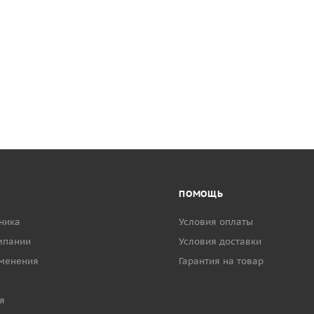
ПОМОЩЬ
ника
Условия оплаты
мпании
Условия доставки
менения
Гарантия на товар
я