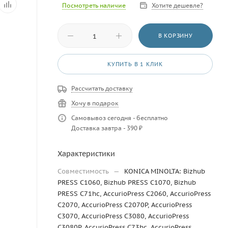
Посмотреть наличие
Хотите дешевле?
В КОРЗИНУ
КУПИТЬ В 1 КЛИК
Рассчитать доставку
Хочу в подарок
Самовывоз сегодня - бесплатно
Доставка завтра - 390 ₽
Характеристики
Совместимость
—
KONICA MINOLTA: Bizhub
PRESS C1060, Bizhub PRESS C1070, Bizhub
PRESS C71hc, AccurioPress C2060, AccurioPress
C2070, AccurioPress C2070P, AccurioPress
C3070, AccurioPress C3080, AccurioPress
C3080P, AccurioPress C73hc, AccurioPress