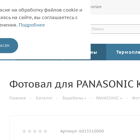
Покупателям
Корпоративным клиентам
асие на обработку файлов cookie и
ясь на сайте, вы соглашаетесь с
менения.
Подробнее
АСЕН
КАТАЛОГ
Барабаны
Термопл
Фотовал для PANASONIC 
—
—
—
—
Главная
Каталог
Барабаны
PANASONIC
Фот
Артикул:
6015510000