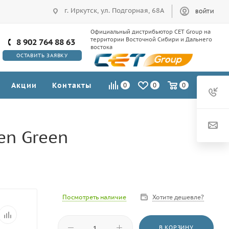
г. Иркутск, ул. Подгорная, 68А
ВОЙТИ
Официальный дистрибьютор CET Group на
территории Восточной Сибири и Дальнего
8 902 764 88 63
востока
ОСТАВИТЬ ЗАЯВКУ
Акции
Контакты
0
0
0
en Green
Посмотреть наличие
Хотите дешевле?
В КОРЗИНУ