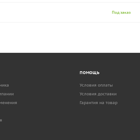
Под заказ
ПОМОЩЬ
ника
Условия оплаты
мпании
Условия доставки
менения
Гарантия на товар
я