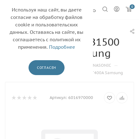
0
Используя наш сайт, вы даете
согласие на обработку файлов
cookie и пользовательских
Фотовал для
данных. Оставаясь на сайте, вы
PANASONIC KX-MB1500
соглашаетесь с политикой их
применения.
Подробнее
KX-FAT400A Samsung
—
—
—
—
Главная
Каталог
Барабаны
PANASONIC
СОГЛАСЕН
Фотовал для PANASONIC KX-MB1500 KX-FAT400A Samsung
Артикул:
6016970000