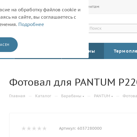
Покупателям
Корпоративным клиентам
асие на обработку файлов cookie и
ясь на сайте, вы соглашаетесь с
менения.
Подробнее
АСЕН
КАТАЛОГ
Барабаны
Термопл
Фотовал для PANTUM P220
—
—
—
—
Главная
Каталог
Барабаны
PANTUM
Фотова
Артикул:
6037280000