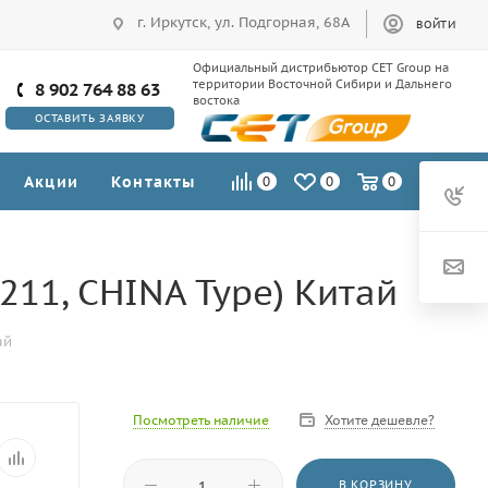
г. Иркутск, ул. Подгорная, 68А
ВОЙТИ
Официальный дистрибьютор CET Group на
территории Восточной Сибири и Дальнего
8 902 764 88 63
востока
ОСТАВИТЬ ЗАЯВКУ
Акции
Контакты
0
0
0
11, CHINA Type) Китай
ай
Посмотреть наличие
Хотите дешевле?
В КОРЗИНУ