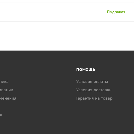
Под заказ
ПОМОЩЬ
ника
Условия оплаты
мпании
Условия доставки
менения
Гарантия на товар
я