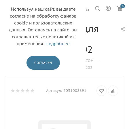
0
Используя наш сайт, вы даете
согласие на обработку файлов
cookie и пользовательских
Барабан (Китай) для
данных. Оставаясь на сайте, вы
Ricoh
соглашаетесь с политикой их
применения.
Подробнее
SP100/200/201/202
—
—
—
—
Главная
Каталог
Барабаны
RICOH
СОГЛАСЕН
Барабан (Китай) для Ricoh SP100/200/201/202
Артикул:
2031008691