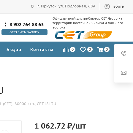
г. Иркутск, ул. Подгорная, 68А
ВОЙТИ
Официальный дистрибьютор CET Group на
территории Восточной Сибири и Дальнего
8 902 764 88 63
востока
ОСТАВИТЬ ЗАЯВКУ
Акции
Контакты
0
0
0
U
 (CET), 80000 стр., CET1813U
1 062.72
₽
/шт