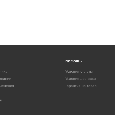
ПОМОЩЬ
ника
Условия оплаты
мпании
Условия доставки
менения
Гарантия на товар
я