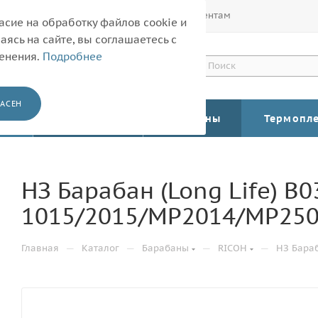
Покупателям
Корпоративным клиентам
асие на обработку файлов cookie и
ясь на сайте, вы соглашаетесь с
менения.
Подробнее
АСЕН
КАТАЛОГ
Барабаны
Термопл
НЗ Барабан (Long Life) B0
1015/2015/MP2014/MP2501 
—
—
—
—
Главная
Каталог
Барабаны
RICOH
НЗ Бараб