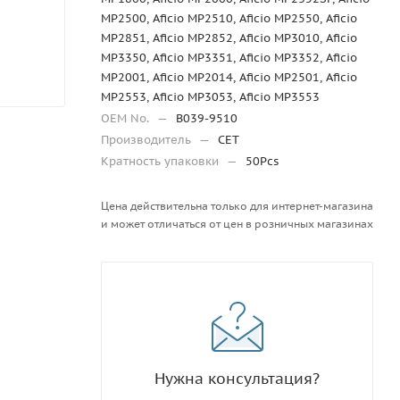
MP2500, Aficio MP2510, Aficio MP2550, Aficio
MP2851, Aficio MP2852, Aficio MP3010, Aficio
MP3350, Aficio MP3351, Aficio MP3352, Aficio
MP2001, Aficio MP2014, Aficio MP2501, Aficio
MP2553, Aficio MP3053, Aficio MP3553
OEM No.
—
B039-9510
Производитель
—
CET
Кратность упаковки
—
50Pcs
Цена действительна только для интернет-магазина
и может отличаться от цен в розничных магазинах
Нужна консультация?