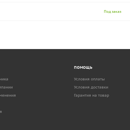
Под заказ
ПОМОЩЬ
ника
Условия оплаты
мпании
Условия доставки
менения
Гарантия на товар
я