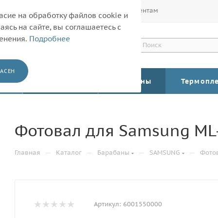
Покупателям
Корпоративным клиентам
асие на обработку файлов cookie и
ясь на сайте, вы соглашаетесь с
менения.
Подробнее
АСЕН
КАТАЛОГ
Барабаны
Термопл
Фотовал для Samsung ML-
—
—
—
—
Главная
Каталог
Барабаны
SAMSUNG
Фотов
Артикул:
6001550000