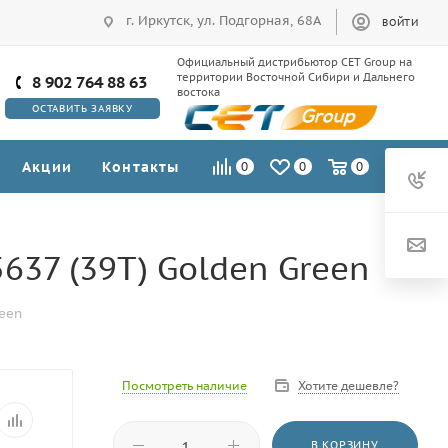
г. Иркутск, ул. Подгорная, 68А
ВОЙТИ
Официальный дистрибьютор CET Group на
территории Восточной Сибири и Дальнего
8 902 764 88 63
востока
ОСТАВИТЬ ЗАЯВКУ
Акции
Контакты
0
0
0
37 (39T) Golden Green
reen
Посмотреть наличие
Хотите дешевле?
В КОРЗИНУ