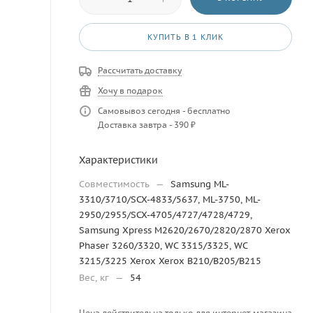
КУПИТЬ В 1 КЛИК
Рассчитать доставку
Хочу в подарок
Самовывоз сегодня - бесплатно
Доставка завтра - 390 ₽
Характеристики
Совместимость
—
Samsung ML-
3310/3710/SCX-4833/5637, ML-3750, ML-
2950/2955/SCX-4705/4727/4728/4729,
Samsung Xpress M2620/2670/2820/2870 Xerox
Phaser 3260/3320, WC 3315/3325, WC
3215/3225 Xerox Xerox B210/B205/B215
Вес, кг
—
54
Цена действительна только для интернет-магазина