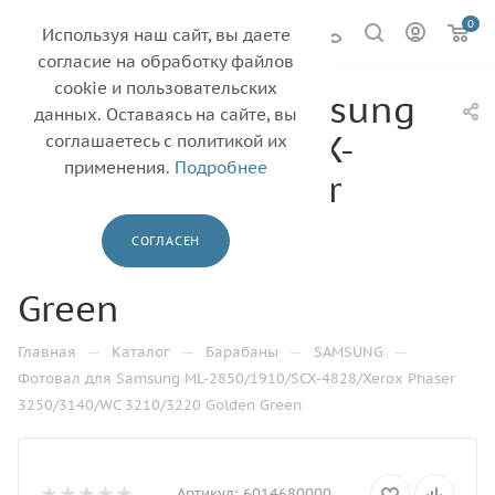
0
Используя наш сайт, вы даете
согласие на обработку файлов
cookie и пользовательских
Фотовал для Samsung
данных. Оставаясь на сайте, вы
ML-2850/1910/SCX-
соглашаетесь с политикой их
применения.
Подробнее
4828/Xerox Phaser
3250/3140/WC
СОГЛАСЕН
3210/3220 Golden
Green
—
—
—
—
Главная
Каталог
Барабаны
SAMSUNG
Фотовал для Samsung ML-2850/1910/SCX-4828/Xerox Phaser
3250/3140/WC 3210/3220 Golden Green
Артикул:
6014680000