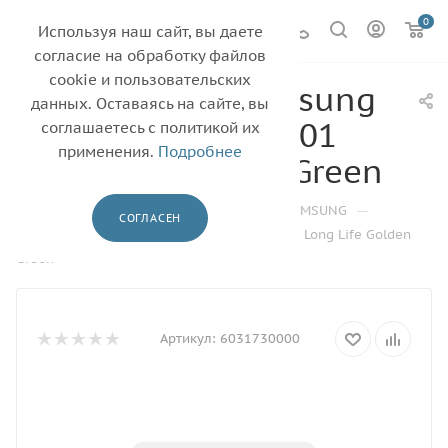
0
Используя наш сайт, вы даете
согласие на обработку файлов
cookie и пользовательских
Фотовал для Samsung
данных. Оставаясь на сайте, вы
CLX-9201/9251/9301
соглашаетесь с политикой их
применения.
Подробнее
Long Life Golden Green
—
—
—
—
Главная
Каталог
Барабаны
SAMSUNG
СОГЛАСЕН
Фотовал для Samsung CLX-9201/9251/9301 Long Life Golden
Green
Артикул:
6031730000