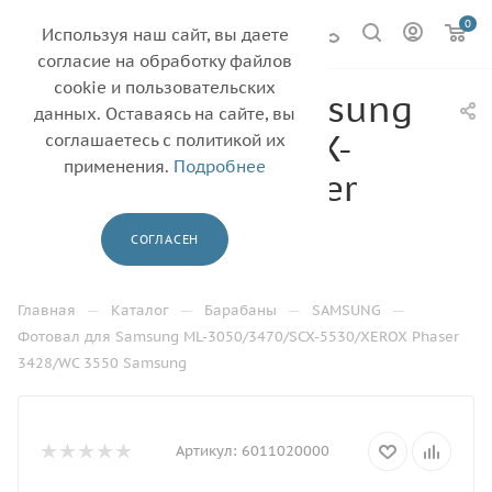
0
Используя наш сайт, вы даете
согласие на обработку файлов
cookie и пользовательских
Фотовал для Samsung
данных. Оставаясь на сайте, вы
ML-3050/3470/SCX-
соглашаетесь с политикой их
применения.
Подробнее
5530/XEROX Phaser
3428/WC 3550
СОГЛАСЕН
Samsung
—
—
—
—
Главная
Каталог
Барабаны
SAMSUNG
Фотовал для Samsung ML-3050/3470/SCX-5530/XEROX Phaser
3428/WC 3550 Samsung
Артикул:
6011020000