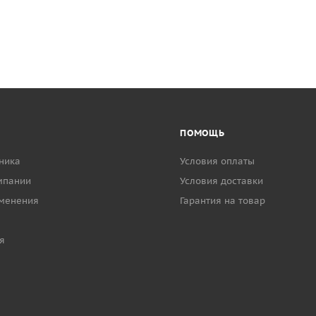
ПОМОЩЬ
ника
Условия оплаты
мпании
Условия доставки
менения
Гарантия на товар
я