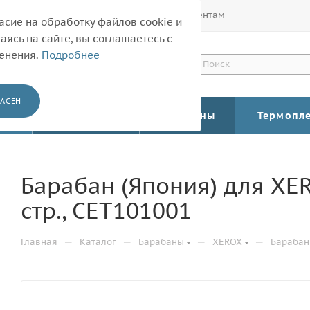
Покупателям
Корпоративным клиентам
асие на обработку файлов cookie и
ясь на сайте, вы соглашаетесь с
менения.
Подробнее
АСЕН
КАТАЛОГ
Барабаны
Термопл
Барабан (Япония) для XER
стр., CET101001
—
—
—
—
Главная
Каталог
Барабаны
XEROX
Барабан 