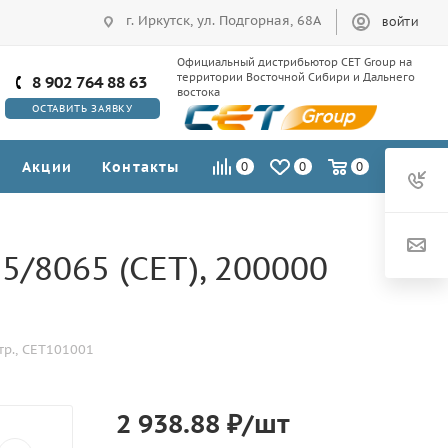
г. Иркутск, ул. Подгорная, 68А
ВОЙТИ
Официальный дистрибьютор CET Group на
территории Восточной Сибири и Дальнего
8 902 764 88 63
востока
ОСТАВИТЬ ЗАЯВКУ
Акции
Контакты
0
0
0
5/8065 (CET), 200000
тр., CET101001
2 938.88
₽
/шт