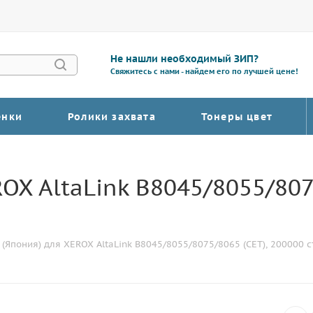
Не нашли необходимый ЗИП?
Свяжитесь с нами - найдем его по лучшей цене!
енки
Ролики захвата
Тонеры цвет
OX AltaLink B8045/8055/807
(Япония) для XEROX AltaLink B8045/8055/8075/8065 (CET), 200000 с