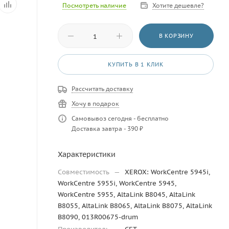
Посмотреть наличие
Хотите дешевле?
В КОРЗИНУ
КУПИТЬ В 1 КЛИК
Рассчитать доставку
Хочу в подарок
Самовывоз сегодня - бесплатно
Доставка завтра - 390 ₽
Характеристики
Совместимость
—
XEROX: WorkCentre 5945i,
WorkCentre 5955i, WorkCentre 5945,
WorkCentre 5955, AltaLink B8045, AltaLink
B8055, AltaLink B8065, AltaLink B8075, AltaLink
B8090, 013R00675-drum