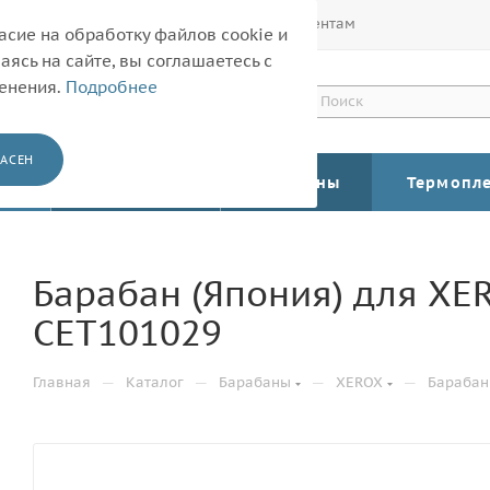
Покупателям
Корпоративным клиентам
асие на обработку файлов cookie и
ясь на сайте, вы соглашаетесь с
менения.
Подробнее
АСЕН
КАТАЛОГ
Барабаны
Термопл
Барабан (Япония) для XERO
CET101029
—
—
—
—
Главная
Каталог
Барабаны
XEROX
Барабан 