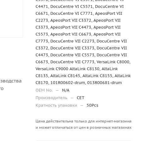
C4471, DocuCentre VI C5571, DocuCentre VI
C6671, DocuCentre VI C7771, ApeosPort VII
C2273, ApeosPort VII C3372, ApeosPort VII
C3373, ApeosPort VII C4473, ApeosPort VII
C5573, ApeosPort VII C6673, ApeosPort VII
C7773, DocuCentre VII C2273, DocuCentre VII
C3372, DocuCentre VII C3373, DocuCentre VII
C4473, DocuCentre VII C5573, DocuCentre VII
C6673, DocuCentre VII C7773, VersaLink C8000,
VersaLink C9000 AltaLink C8130, AltaLink
C8135, AltaLink C8145, AltaLink C8155, AltaLink
изводства
C8170, 101R00602-drum, 013R00681-drum
го
OEM No.
—
N/A
Производитель
—
CET
Кратность упаковки
—
50Pcs
Цена действительна только для интернет-магазина
и может отличаться от цен в розничных магазинах