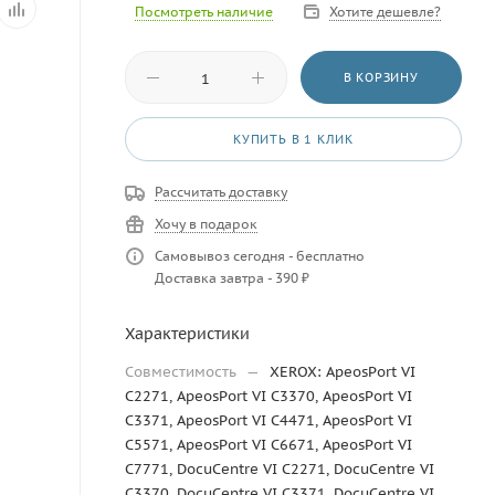
Посмотреть наличие
Хотите дешевле?
В КОРЗИНУ
КУПИТЬ В 1 КЛИК
Рассчитать доставку
Хочу в подарок
Самовывоз сегодня - бесплатно
Доставка завтра - 390 ₽
Характеристики
Совместимость
—
XEROX: ApeosPort VI
C2271, ApeosPort VI C3370, ApeosPort VI
C3371, ApeosPort VI C4471, ApeosPort VI
C5571, ApeosPort VI C6671, ApeosPort VI
C7771, DocuCentre VI C2271, DocuCentre VI
C3370, DocuCentre VI C3371, DocuCentre VI