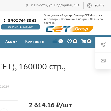
г. Иркутск, ул. Подгорная, 68А
ВОЙТИ
Официальный дистрибьютор CET Group на
территории Восточной Сибири и Дальнего
8 902 764 88 63
востока
ОСТАВИТЬ ЗАЯВКУ
Акции
Контакты
0
0
0
T), 160000 стр.,
101029
2 614.16
₽
/шт