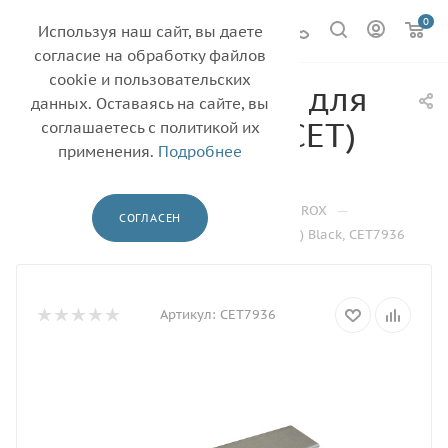
0
Используя наш сайт, вы даете
согласие на обработку файлов
cookie и пользовательских
Барабан (Япония) для
данных. Оставаясь на сайте, вы
XEROX DCC6550 (CET)
соглашаетесь с политикой их
применения.
Подробнее
Black, CET7936
—
—
—
—
Главная
Каталог
Барабаны
XEROX
СОГЛАСЕН
Барабан (Япония) для XEROX DCC6550 (CET) Black, CET7936
Артикул:
CET7936