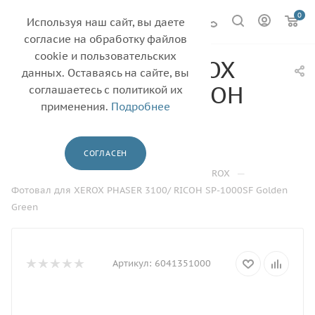
0
Используя наш сайт, вы даете
согласие на обработку файлов
cookie и пользовательских
Фотовал для XEROX
данных. Оставаясь на сайте, вы
PHASER 3100/ RICOH
соглашаетесь с политикой их
применения.
Подробнее
SP-1000SF Golden
Green
СОГЛАСЕН
—
—
—
—
Главная
Каталог
Барабаны
XEROX
Фотовал для XEROX PHASER 3100/ RICOH SP-1000SF Golden
Green
Артикул:
6041351000