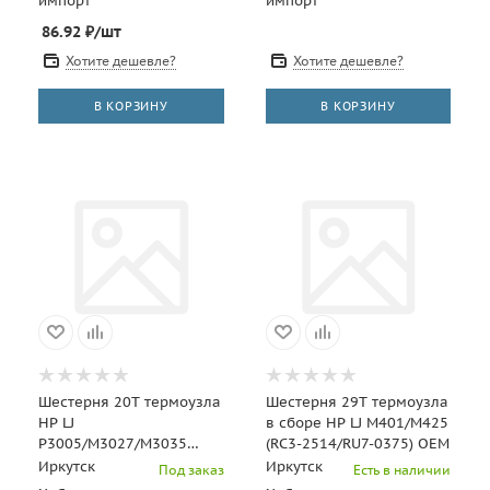
импорт
импорт
86.92
₽
/шт
Хотите дешевле?
Хотите дешевле?
В КОРЗИНУ
В КОРЗИНУ
Шестерня 20T термоузла
Шестерня 29T термоузла
HP LJ
в сборе HP LJ M401/M425
P3005/M3027/M3035
(RC3-2514/RU7-0375) OEM
(RU5-0966) OEM
Иркутск
Иркутск
Под заказ
Есть в наличии