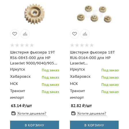
Шестерня фьюзера 19T
Шестерня фьюзера 18T
RS6-0843-000 для HP
RU6-0164-000 для HP
LaserJet 9000/9040/9050
LaserJet
(CET), CET5904
P4014/P4015/P4515 (CET),
Иркутск
Иркутск
Под заказ
Под заказ
CET5806
Хабаровск
Хабаровск
Под заказ
Под заказ
МСК
МСК
Под заказ
Под заказ
Транзит
Транзит
Под заказ
Под заказ
импорт
импорт
63.14
₽
/шт
82.82
₽
/шт
Хотите дешевле?
Хотите дешевле?
В КОРЗИНУ
В КОРЗИНУ