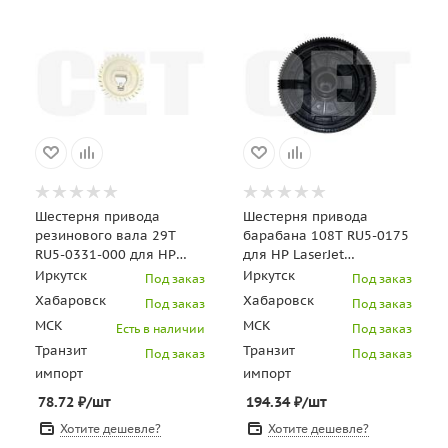
Шестерня привода
Шестерня привода
резинового вала 29T
барабана 108T RU5-0175
RU5-0331-000 для HP
для HP LaserJet
LaserJet 1160/1320/2420
1010/1022/3050/CANON
Иркутск
Иркутск
Под заказ
Под заказ
(CET), DGP0617
MF 4018/4010/4690 (CET)
Хабаровск
Хабаровск
Под заказ
Под заказ
МСК
МСК
Есть в наличии
Под заказ
Транзит
Транзит
Под заказ
Под заказ
импорт
импорт
78.72
₽
/шт
194.34
₽
/шт
Хотите дешевле?
Хотите дешевле?