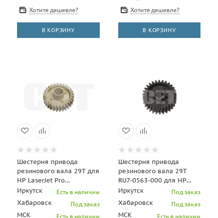
Хотите дешевле?
Хотите дешевле?
В КОРЗИНУ
В КОРЗИНУ
Шестерня привода
Шестерня привода
резинового вала 29T для
резинового вала 29T
HP LaserJet Pro
RU7-0563-000 для HP
M402/403/M426/427
LaserJet Enterprise
Иркутск
Иркутск
Есть в наличии
Под заказ
(CET), CET3109
M806/M830 (CET), CET277
Хабаровск
Хабаровск
Под заказ
Под заказ
МСК
МСК
Есть в наличии
Есть в наличии