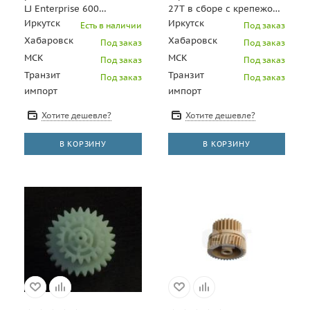
LJ Enterprise 600
27T в сборе с крепежом
M601/M602/M603 (совм)
для HP P2030 P2035
Иркутск
Иркутск
Есть в наличии
Под заказ
P2035N P2055D P2055N
Хабаровск
Хабаровск
Под заказ
Под заказ
МСК
МСК
Под заказ
Под заказ
Транзит
Транзит
Под заказ
Под заказ
импорт
импорт
Хотите дешевле?
Хотите дешевле?
В КОРЗИНУ
В КОРЗИНУ