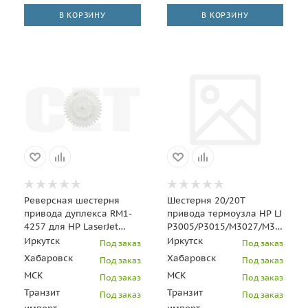
В КОРЗИНУ
В КОРЗИНУ
Реверсная шестерня
Шестерня 20/20T
привода дуплекса RM1-
привода термоузла HP LJ
4257 для HP LaserJet
P3005/P3015/M3027/M3035
P2015/P2014/M2727
(RU5-0956) OEM
Иркутск
Иркутск
Под заказ
Под заказ
(CET), DGP0629
Хабаровск
Хабаровск
Под заказ
Под заказ
МСК
МСК
Под заказ
Под заказ
Транзит
Транзит
Под заказ
Под заказ