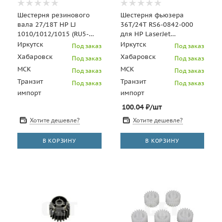
Шестерня резинового
Шестерня фьюзера
вала 27/18T HP LJ
36T/24T RS6-0842-000
1010/1012/1015 (RU5-
для HP LaserJet
0177)
9000/9040/9050 (CET),
Иркутск
Иркутск
Под заказ
Под заказ
CET5903
Хабаровск
Хабаровск
Под заказ
Под заказ
МСК
МСК
Под заказ
Под заказ
Транзит
Транзит
Под заказ
Под заказ
импорт
импорт
100.04
₽
/шт
Хотите дешевле?
Хотите дешевле?
В КОРЗИНУ
В КОРЗИНУ