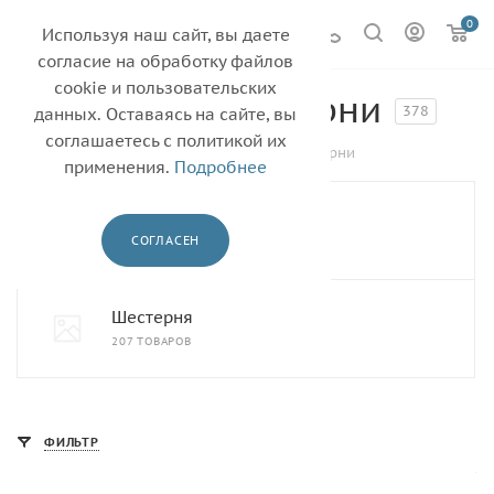
0
Используя наш сайт, вы даете
согласие на обработку файлов
cookie и пользовательских
Бушинги и шестерни
378
данных. Оставаясь на сайте, вы
соглашаетесь с политикой их
—
—
Главная
Каталог
Бушинги и шестерни
применения.
Подробнее
Бушинги
СОГЛАСЕН
171 ТОВАР
Шестерня
207 ТОВАРОВ
ФИЛЬТР