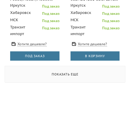
(RU5-0956+RU5-
DLP
Иркутск
Иркутск
Под заказ
Под заказ
0957+RU5-0958+RU5-
Хабаровск
Хабаровск
Под заказ
Под заказ
0959) (CB414-679
МСК
МСК
Под заказ
Под заказ
Транзит
Транзит
Под заказ
Под заказ
импорт
импорт
Хотите дешевле?
Хотите дешевле?
ПОД ЗАКАЗ
В КОРЗИНУ
ПОКАЗАТЬ ЕЩЕ