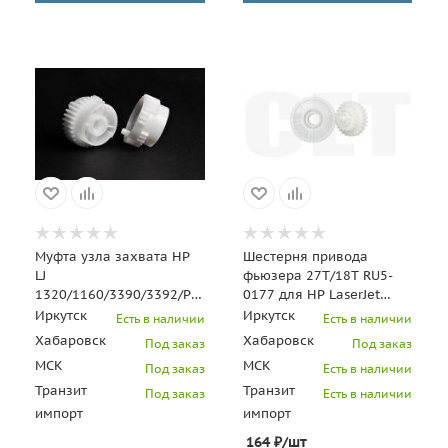
Муфта узла захвата HP
Шестерня привода
LJ
фьюзера 27T/18T RU5-
1320/1160/3390/3392/P2015/P2014/P2035/
0177 для HP LaserJet
P2055/M401 (RM1-
1010/1012/1015, CANON
Иркутск
Иркутск
Есть в наличии
Есть в наличии
1301/RU5-0325/RU5-03
LBP2900/3000 (CET),
Хабаровск
Хабаровск
Под заказ
Под заказ
МСК
МСК
Под заказ
Есть в наличии
Транзит
Транзит
Под заказ
Есть в наличии
импорт
импорт
164
₽
/шт