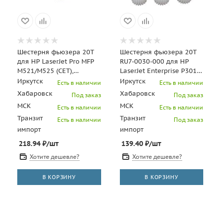
Шестерня фьюзера 20T
Шестерня фьюзера 20T
для HP LaserJet Pro MFP
RU7-0030-000 для HP
M521/M525 (CET),
LaserJet Enterprise P3015
CET2733, CET2733R
(CET), CET2450, CET2450R
Иркутск
Иркутск
Есть в наличии
Есть в наличии
Хабаровск
Хабаровск
Под заказ
Под заказ
МСК
МСК
Есть в наличии
Есть в наличии
Транзит
Транзит
Есть в наличии
Под заказ
импорт
импорт
218.94
₽
/шт
139.40
₽
/шт
Хотите дешевле?
Хотите дешевле?
В КОРЗИНУ
В КОРЗИНУ