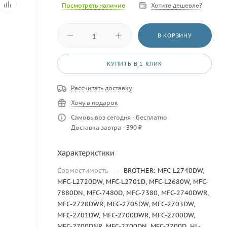
Посмотреть наличие
Хотите дешевле?
В КОРЗИНУ
КУПИТЬ В 1 КЛИК
Рассчитать доставку
Хочу в подарок
Самовывоз сегодня - бесплатно
Доставка завтра - 390 ₽
Характеристики
Совместимость
—
BROTHER: MFC-L2740DW,
MFC-L2720DW, MFC-L2701D, MFC-L2680W, MFC-
7880DN, MFC-7480D, MFC-7380, MFC-2740DWR,
MFC-2720DWR, MFC-2705DW, MFC-2703DW,
MFC-2701DW, MFC-2700DWR, MFC-2700DW,
MFC-2700DNR, MFC-2700DN, MFC-2700D, HL-