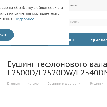
Покупателям
Корпоративным клиентам
асие на обработку файлов cookie и
ясь на сайте, вы соглашаетесь с
менения.
Подробнее
АСЕН
КАТАЛОГ
Барабаны
Термопл
Бушинг тефлонового вала
L2500D/L2520DW/L2540DN
—
—
—
Главная
Каталог
Бушинги и шестерни
Бушинги