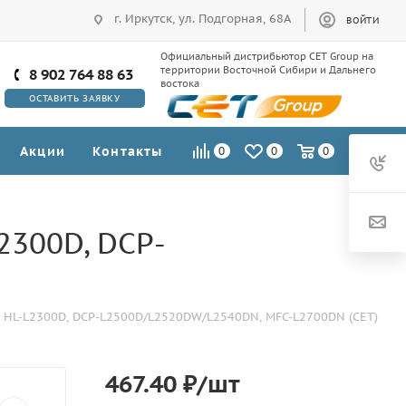
г. Иркутск, ул. Подгорная, 68А
ВОЙТИ
Официальный дистрибьютор CET Group на
территории Восточной Сибири и Дальнего
8 902 764 88 63
востока
ОСТАВИТЬ ЗАЯВКУ
Акции
Контакты
0
0
0
2300D, DCP-
 HL-L2300D, DCP-L2500D/L2520DW/L2540DN, MFC-L2700DN (CET)
467.40
₽
/шт