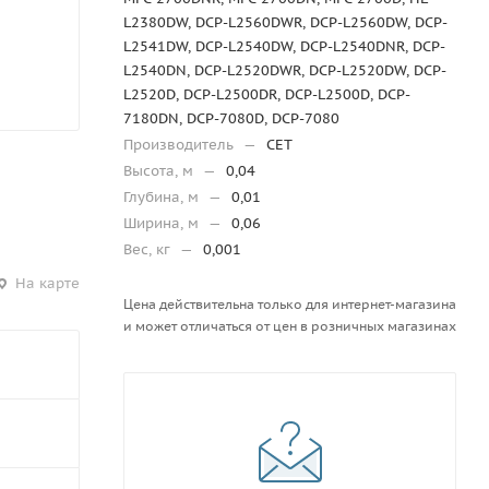
L2380DW, DCP-L2560DWR, DCP-L2560DW, DCP-
L2541DW, DCP-L2540DW, DCP-L2540DNR, DCP-
L2540DN, DCP-L2520DWR, DCP-L2520DW, DCP-
L2520D, DCP-L2500DR, DCP-L2500D, DCP-
7180DN, DCP-7080D, DCP-7080
Производитель
—
CET
Высота, м
—
0,04
Глубина, м
—
0,01
Ширина, м
—
0,06
Вес, кг
—
0,001
На карте
Цена действительна только для интернет-магазина
и может отличаться от цен в розничных магазинах