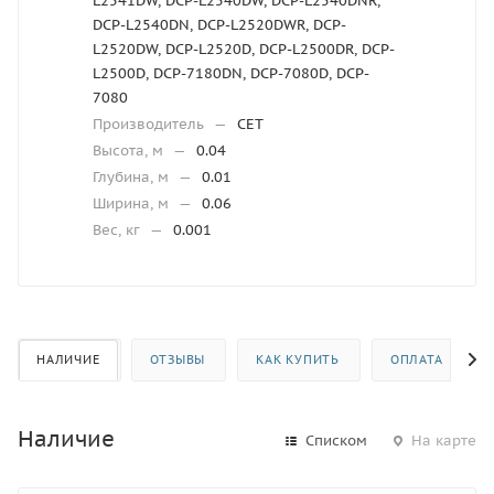
L2541DW, DCP-L2540DW, DCP-L2540DNR,
DCP-L2540DN, DCP-L2520DWR, DCP-
L2520DW, DCP-L2520D, DCP-L2500DR, DCP-
L2500D, DCP-7180DN, DCP-7080D, DCP-
7080
Производитель
—
CET
Высота, м
—
0.04
Глубина, м
—
0.01
Ширина, м
—
0.06
Вес, кг
—
0.001
НАЛИЧИЕ
ОТЗЫВЫ
КАК КУПИТЬ
ОПЛАТА
Наличие
Списком
На карте