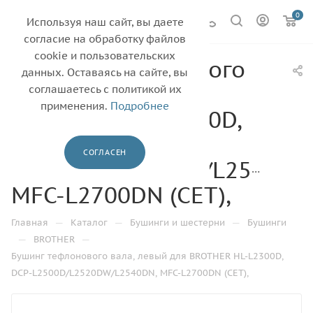
0
Используя наш сайт, вы даете
согласие на обработку файлов
cookie и пользовательских
Бушинг тефлонового
данных. Оставаясь на сайте, вы
вала, левый для
соглашаетесь с политикой их
применения.
Подробнее
BROTHER HL-L2300D,
DCP-
СОГЛАСЕН
L2500D/L2520DW/L2540DN
MFC-L2700DN (CET),
—
—
—
Главная
Каталог
Бушинги и шестерни
Бушинги
—
—
BROTHER
Бушинг тефлонового вала, левый для BROTHER HL-L2300D,
DCP-L2500D/L2520DW/L2540DN, MFC-L2700DN (CET),