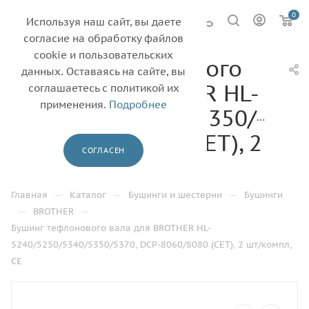
0
Используя наш сайт, вы даете
согласие на обработку файлов
cookie и пользовательских
Бушинг тефлонового
данных. Оставаясь на сайте, вы
вала для BROTHER HL-
соглашаетесь с политикой их
применения.
Подробнее
5240/5250/5340/5350/5370
DCP-8060/8080 (CET), 2
СОГЛАСЕН
шт/компл, CE
—
—
—
Главная
Каталог
Бушинги и шестерни
Бушинги
—
—
BROTHER
Бушинг тефлонового вала для BROTHER HL-
5240/5250/5340/5350/5370, DCP-8060/8080 (CET), 2 шт/компл,
CE