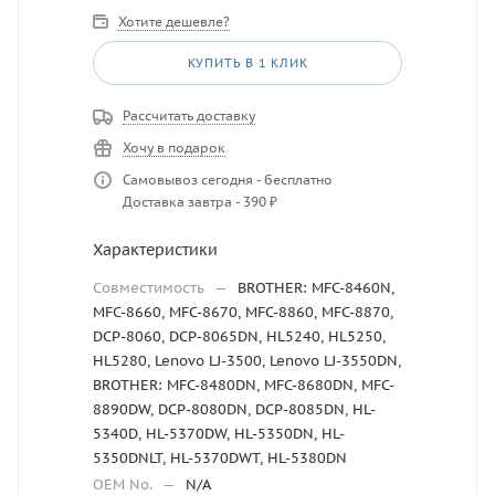
Хотите дешевле?
КУПИТЬ В 1 КЛИК
Рассчитать доставку
Хочу в подарок
Самовывоз сегодня - бесплатно
Доставка завтра - 390 ₽
Характеристики
Совместимость
—
BROTHER: MFC-8460N,
MFC-8660, MFC-8670, MFC-8860, MFC-8870,
DCP-8060, DCP-8065DN, HL5240, HL5250,
HL5280, Lenovo LJ-3500, Lenovo LJ-3550DN,
BROTHER: MFC-8480DN, MFC-8680DN, MFC-
8890DW, DCP-8080DN, DCP-8085DN, HL-
5340D, HL-5370DW, HL-5350DN, HL-
5350DNLT, HL-5370DWT, HL-5380DN
OEM No.
—
N/A