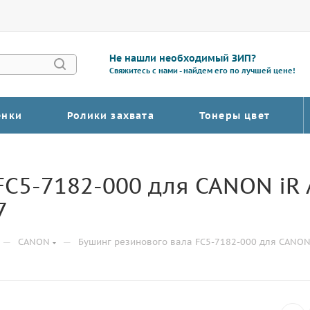
Не нашли необходимый ЗИП?
Свяжитесь с нами - найдем его по лучшей цене!
енки
Ролики захвата
Тонеры цвет
FC5-7182-000 для CANON iR
7
—
—
CANON
Бушинг резинового вала FC5-7182-000 для CANON i