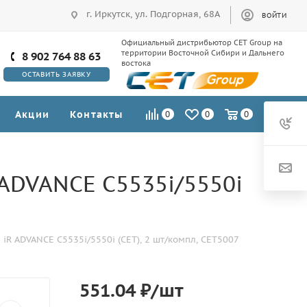
г. Иркутск, ул. Подгорная, 68А
ВОЙТИ
Официальный дистрибьютор CET Group на
территории Восточной Сибири и Дальнего
8 902 764 88 63
востока
ОСТАВИТЬ ЗАЯВКУ
Акции
Контакты
0
0
0
 ADVANCE C5535i/5550i
R ADVANCE C5535i/5550i (CET), 2 шт/компл, CET5007
551.04
₽
/шт