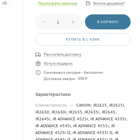
Посмотреть наличие
Хотите дешевле?
В КОРЗИНУ
КУПИТЬ В 1 КЛИК
Рассчитать доставку
Хочу в подарок
Самовывоз сегодня - бесплатно
Доставка завтра - 390 ₽
Характеристики
Совместимость
—
CANON: iR2625, iR2625i,
iR2630, iR2630i, iR2635, iR2635i, iR2645,
iR2645i, iR ADVANCE 4525i, iR ADVANCE 4535i,
iR ADVANCE 4545i, iR ADVANCE 4551i, iR
ADVANCE 4525i II, iR ADVANCE 4535i II, iR
ADVANCE 4545i II, iR ADVANCE 4551i II, iR