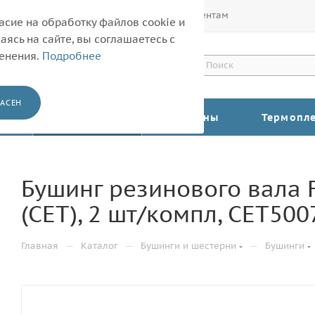
Покупателям
Корпоративным клиентам
асие на обработку файлов cookie и
ясь на сайте, вы соглашаетесь с
менения.
Подробнее
АСЕН
КАТАЛОГ
Барабаны
Термопл
Бушинг резинового вала 
(CET), 2 шт/компл, CET500
—
—
—
Главная
Каталог
Бушинги и шестерни
Бушинги