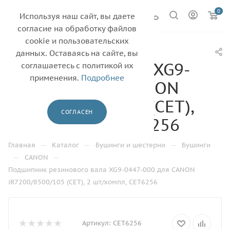
0
Используя наш сайт, вы даете
согласие на обработку файлов
cookie и пользовательских
Подшипник
данных. Оставаясь на сайте, вы
резинового вала XG9-
соглашаетесь с политикой их
применения.
Подробнее
0447-000 для CANON
iR7200/8500/105 (CET),
СОГЛАСЕН
2 шт/компл, CET6256
—
—
—
Главная
Каталог
Бушинги и шестерни
Бушинги
—
—
CANON
Подшипник резинового вала XG9-0447-000 для CANON
iR7200/8500/105 (CET), 2 шт/компл, CET6256
Артикул:
CET6256