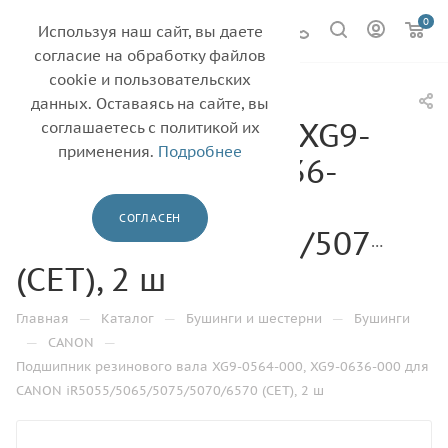
0
Используя наш сайт, вы даете
согласие на обработку файлов
cookie и пользовательских
Подшипник
данных. Оставаясь на сайте, вы
резинового вала XG9-
соглашаетесь с политикой их
применения.
Подробнее
0564-000, XG9-0636-
000 для CANON
СОГЛАСЕН
iR5055/5065/5075/5070/65
(CET), 2 ш
—
—
—
Главная
Каталог
Бушинги и шестерни
Бушинги
—
—
CANON
Подшипник резинового вала XG9-0564-000, XG9-0636-000 для
CANON iR5055/5065/5075/5070/6570 (CET), 2 ш