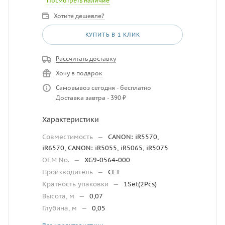
Посмотреть наличие
Хотите дешевле?
КУПИТЬ В 1 КЛИК
Рассчитать доставку
Хочу в подарок
Самовывоз сегодня - бесплатно
Доставка завтра - 390 ₽
Характеристики
Совместимость
—
CANON: iR5570,
iR6570, CANON: iR5055, iR5065, iR5075
OEM No.
—
XG9-0564-000
Производитель
—
CET
Кратность упаковки
—
1Set(2Pcs)
Высота, м
—
0,07
Глубина, м
—
0,05