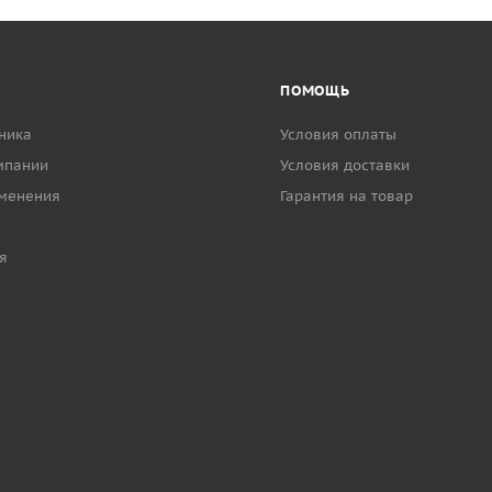
ПОМОЩЬ
ника
Условия оплаты
мпании
Условия доставки
менения
Гарантия на товар
я