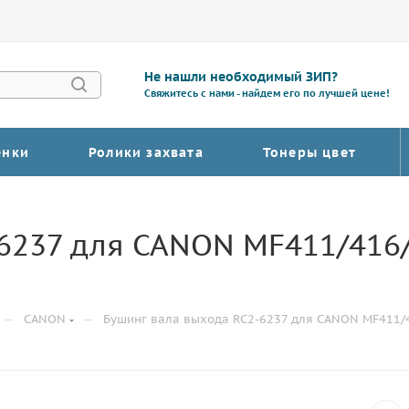
Не нашли необходимый ЗИП?
Свяжитесь с нами - найдем его по лучшей цене!
енки
Ролики захвата
Тонеры цвет
6237 для CANON MF411/416/4
—
—
CANON
Бушинг вала выхода RC2-6237 для CANON MF411/4