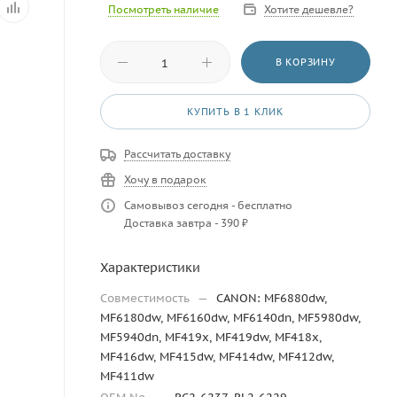
Посмотреть наличие
Хотите дешевле?
В КОРЗИНУ
КУПИТЬ В 1 КЛИК
Рассчитать доставку
Хочу в подарок
Самовывоз сегодня - бесплатно
Доставка завтра - 390 ₽
Характеристики
Совместимость
—
CANON: MF6880dw,
MF6180dw, MF6160dw, MF6140dn, MF5980dw,
MF5940dn, MF419x, MF419dw, MF418x,
MF416dw, MF415dw, MF414dw, MF412dw,
MF411dw