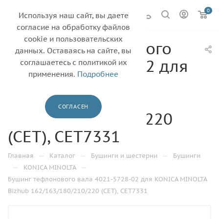
0
Используя наш сайт, вы даете
согласие на обработку файлов
cookie и пользовательских
Бушинг тефлонового
данных. Оставаясь на сайте, вы
вала 4021-5728-02 для
соглашаетесь с политикой их
применения.
Подробнее
KONICA MINOLTA
Bizhub
СОГЛАСЕН
162/163/180/210/220
(CET), CET7331
—
—
—
Главная
Каталог
Бушинги и шестерни
Бушинги
—
—
KONICA MINOLTA
Бушинг тефлонового вала 4021-5728-02 для KONICA MINOLTA
Bizhub 162/163/180/210/220 (CET), CET7331