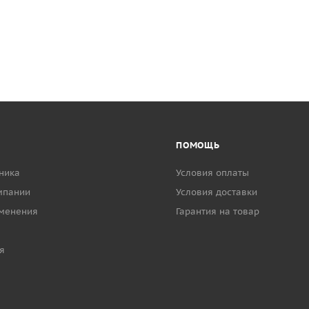
ПОМОЩЬ
ника
Условия оплаты
мпании
Условия доставки
менения
Гарантия на товар
я