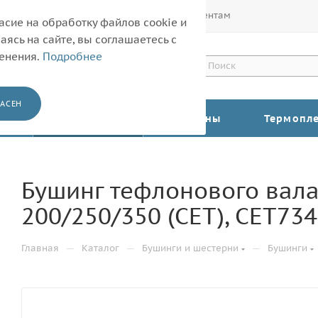
Покупателям
Корпоративным клиентам
асие на обработку файлов cookie и
ясь на сайте, вы соглашаетесь с
менения.
Подробнее
АСЕН
КАТАЛОГ
Барабаны
Термопл
Бушинг тефлонового вала
200/250/350 (CET), CET73
—
—
—
Главная
Каталог
Бушинги и шестерни
Бушинги