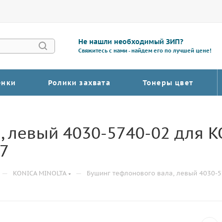
Не нашли необходимый ЗИП?
Свяжитесь с нами - найдем его по лучшей цене!
енки
Ролики захвата
Тонеры цвет
, левый 4030-5740-02 для 
47
—
—
KONICA MINOLTA
Бушинг тефлонового вала, левый 4030-57