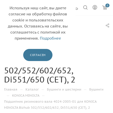
0
Используя наш сайт, вы даете
согласие на обработку файлов
cookie и пользовательских
Подшипник
данных. Оставаясь на сайте, вы
резинового вала
соглашаетесь с политикой их
применения.
Подробнее
4024-2005-01 для
KONICA MINOLTA
СОГЛАСЕН
Bizhub
502/552/602/652,
Di551/650 (CET), 2
—
—
—
Главная
Каталог
Бушинги и шестерни
Бушинги
—
—
KONICA MINOLTA
Подшипник резинового вала 4024-2005-01 для KONICA
MINOLTA Bizhub 502/552/602/652, Di551/650 (CET), 2