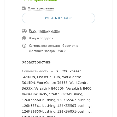
Посмотреть наличие
Хотите дешевле?
КУПИТЬ В 1 КЛИК
Рассчитать доставку
Хочу в подарок
Самовывоз сегодня - бесплатно
Доставка завтра - 390 ₽
Характеристики
Совместимость
—
XEROX: Phaser
3610DN, Phaser 3610N, WorkCentre
3615DN, WorkCentre 3655S, WorkCentre
3655X, VersaLink B405DN, VersaLink B400,
VersaLink B405, 126K30929-bushing,
126K35560-bushing, 126K35562-bushing,
126K35561-bushing, 126K35563-bushing,
126K36850-bushing, 126K36851-bushing,