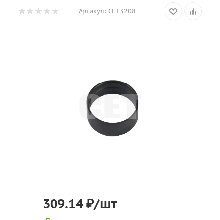
Артикул:
CET3208
309.14
₽
/шт