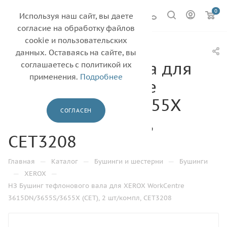
0
Используя наш сайт, вы даете
согласие на обработку файлов
cookie и пользовательских
НЗ Бушинг
данных. Оставаясь на сайте, вы
тефлонового вала для
соглашаетесь с политикой их
применения.
Подробнее
XEROX WorkCentre
3615DN/3655S/3655X
СОГЛАСЕН
(CET), 2 шт/компл,
CET3208
—
—
—
Главная
Каталог
Бушинги и шестерни
Бушинги
—
—
XEROX
НЗ Бушинг тефлонового вала для XEROX WorkCentre
3615DN/3655S/3655X (CET), 2 шт/компл, CET3208