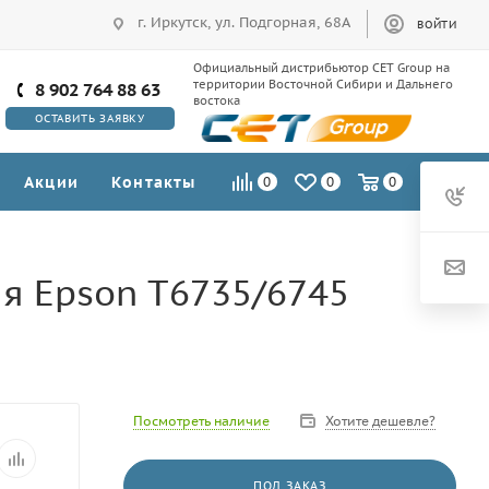
г. Иркутск, ул. Подгорная, 68А
ВОЙТИ
Официальный дистрибьютор CET Group на
территории Восточной Сибири и Дальнего
8 902 764 88 63
востока
ОСТАВИТЬ ЗАЯВКУ
Акции
Контакты
0
0
0
ля Epson T6735/6745
Посмотреть наличие
Хотите дешевле?
ПОД ЗАКАЗ