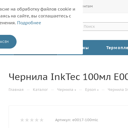
Покупателям
Корпоративным клиентам
асие на обработку файлов cookie и
ясь на сайте, вы соглашаетесь с
менения.
Подробнее
АСЕН
КАТАЛОГ
Барабаны
Термопл
Чернила InkTec 100мл Е0
—
—
—
—
Главная
Каталог
Чернила
Epson
Чернила I
Артикул:
e0017-100mlc