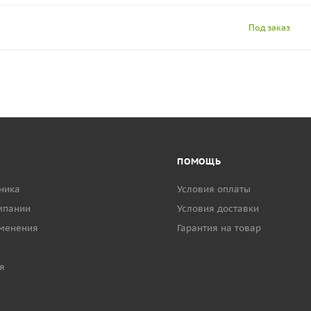
Под заказ
ПОМОЩЬ
ника
Условия оплаты
мпании
Условия доставки
менения
Гарантия на товар
я