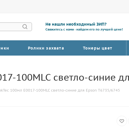
Не нашли необходимый ЗИП?
Свяжитесь с нами - найдем его по лучшей цене!
енки
Ролики захвата
Тонеры цвет
017-100МLC светло-синие д
nkTec 100мл Е0017-100МLC светло-синие для Epson T6735/6745