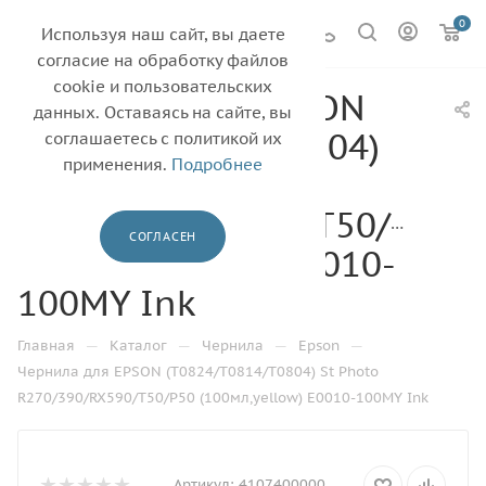
0
Используя наш сайт, вы даете
согласие на обработку файлов
cookie и пользовательских
Чернила для EPSON
данных. Оставаясь на сайте, вы
(Т0824/T0814/T0804)
соглашаетесь с политикой их
применения.
Подробнее
St Photo
R270/390/RX590/T50/P50
СОГЛАСЕН
(100мл,yellow) E0010-
100MY Ink
—
—
—
—
Главная
Каталог
Чернила
Epson
Чернила для EPSON (Т0824/T0814/T0804) St Photo
R270/390/RX590/T50/P50 (100мл,yellow) E0010-100MY Ink
Артикул:
4107400000