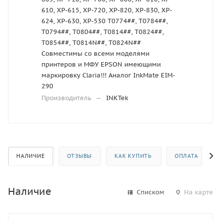
610, XP-615, XP-720, XP-820, XP-830, XP-
624, XP-630, XP-530 T0774##, T0784##,
T0794##, T0804##, T0814##, T0824##,
T0854##, T0814N##, T0824N##
Совместимы со всеми моделями
принтеров и МФУ EPSON имеющими
маркировку Claria!!! Аналог InkMate EIM-
290
Производитель
—
INKTek
НАЛИЧИЕ
ОТЗЫВЫ
КАК КУПИТЬ
ОПЛАТА
Наличие
Списком
На карте