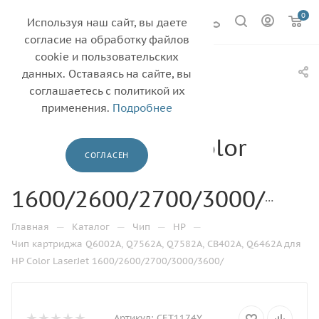
0
Используя наш сайт, вы даете
согласие на обработку файлов
cookie и пользовательских
Чип картриджа
данных. Оставаясь на сайте, вы
Q6002A, Q7562A,
соглашаетесь с политикой их
применения.
Подробнее
Q7582A, CB402A,
Q6462A для HP Color
СОГЛАСЕН
LaserJet
1600/2600/2700/3000/3600/
—
—
—
—
Главная
Каталог
Чип
HP
Чип картриджа Q6002A, Q7562A, Q7582A, CB402A, Q6462A для
HP Color LaserJet 1600/2600/2700/3000/3600/
Артикул:
CET1174Y