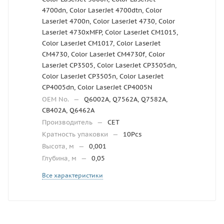
4700dn, Color LaserJet 4700dtn, Color
LaserJet 4700n, Color LaserJet 4730, Color
LaserJet 4730xMFP, Color LaserJet CM1015,
Color LaserJet CM1017, Color LaserJet
CM4730, Color LaserJet CM4730f, Color
LaserJet CP3505, Color LaserJet CP3505dn,
Color LaserJet CP3505n, Color LaserJet
CP4005dn, Color LaserJet CP4005N
OEM No.
—
Q6002A, Q7562A, Q7582A,
CB402A, Q6462A
Производитель
—
CET
Кратность упаковки
—
10Pcs
Высота, м
—
0,001
Глубина, м
—
0,05
Все характеристики