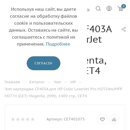
0
Используя наш сайт, вы даете
согласие на обработку файлов
cookie и пользовательских
Чип картриджа CF403A
данных. Оставаясь на сайте, вы
для HP Color LaserJet
соглашаетесь с политикой их
применения.
Подробнее
Pro M252dw/MFP
M277n (CET) Magenta,
СОГЛАСЕН
(WW), 1400 стр., CET4
—
—
—
—
Главная
Каталог
Чип
HP
Чип картриджа CF403A для HP Color LaserJet Pro M252dw/MFP
M277n (CET) Magenta, (WW), 1400 стр., CET4
Артикул:
CET401075