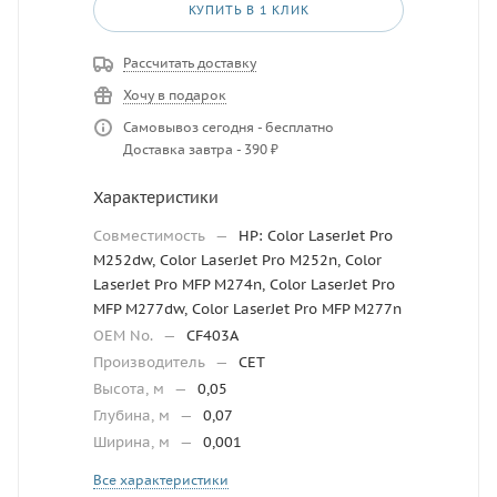
КУПИТЬ В 1 КЛИК
Рассчитать доставку
Хочу в подарок
Самовывоз сегодня - бесплатно
Доставка завтра - 390 ₽
Характеристики
Совместимость
—
HP: Color LaserJet Pro
M252dw, Color LaserJet Pro M252n, Color
LaserJet Pro MFP M274n, Color LaserJet Pro
MFP M277dw, Color LaserJet Pro MFP M277n
OEM No.
—
CF403A
Производитель
—
CET
Высота, м
—
0,05
Глубина, м
—
0,07
Ширина, м
—
0,001
Все характеристики