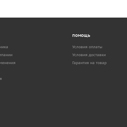
ПОМОЩЬ
ника
Условия оплаты
мпании
Условия доставки
менения
Гарантия на товар
я