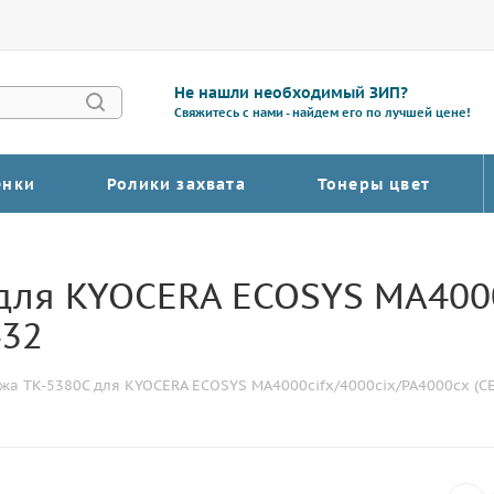
Не нашли необходимый ЗИП?
Свяжитесь с нами - найдем его по лучшей цене!
енки
Ролики захвата
Тонеры цвет
для KYOCERA ECOSYS MA4000
432
жа TK-5380C для KYOCERA ECOSYS MA4000cifx/4000cix/PA4000cx (CE