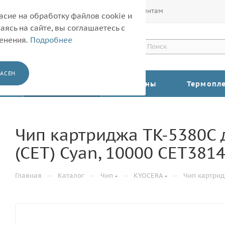
Покупателям
Корпоративным клиентам
асие на обработку файлов cookie и
ясь на сайте, вы соглашаетесь с
менения.
Подробнее
АСЕН
КАТАЛОГ
Барабаны
Термопл
Чип картриджа TK-5380C 
(CET) Cyan, 10000 CET381
—
—
—
—
Главная
Каталог
Чип
KYOCERA
Чип картрид