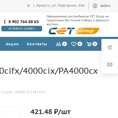
г. Иркутск, ул. Подгорная, 68А
ВОЙТИ
Официальный дистрибьютор CET Group на
территории Восточной Сибири и Дальнего
8 902 764 88 63
востока
ОСТАВИТЬ ЗАЯВКУ
Акции
Контакты
0
0
0
cifx/4000cix/PA4000cx
T) Cyan, 10000 CET381432
421.48
₽
/шт