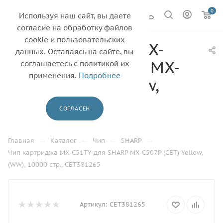
0
Используя наш сайт, вы даете
согласие на обработку файлов
cookie и пользовательских
Чип картриджа MX-
данных. Оставаясь на сайте, вы
C51TY для SHARP MX-
соглашаетесь с политикой их
применения.
Подробнее
C507P (CET) Yellow,
(WW), 10000 стр.,
СОГЛАСЕН
CET381265
—
—
—
—
Главная
Каталог
Чип
SHARP
Чип картриджа MX-C51TY для SHARP MX-C507P (CET) Yellow,
(WW), 10000 стр., CET381265
Артикул:
CET381265