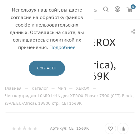
0
Используя наш сайт, вы даете
согласие на обработку файлов
cookie и пользовательских
Чип картриджа
данных. Оставаясь на сайте, вы
106R01446 для XEROX
соглашаетесь с политикой их
применения.
Подробнее
Phaser 7500 (CET)
Black, (SA/E.EU/Africa),
СОГЛАСЕН
19800 стр., CET1569K
—
—
—
—
Главная
Каталог
Чип
XEROX
Чип картриджа 106R01446 для XEROX Phaser 7500 (CET) Black,
(SA/E.EU/Africa), 19800 стр., CET1569K
Артикул:
CET1569K