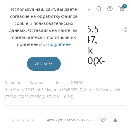
0
Используя наш сайт, вы даете
согласие на обработку файлов
cookie и пользовательских
Чип Xerox-3747-16.5
данных. Оставаясь на сайте, вы
Magenta106R03747,
соглашаетесь с политикой их
применения.
Подробнее
Xerox WC VersaLink
C7020,C7025,C7030(X-
СОГЛАСЕН
3747-M-16.5K)
—
—
—
—
Главная
Каталог
Чип
XEROX
Чип Xerox-3747-16.5 Magenta106R03747, Xerox WC VersaLink
C7020,C7025,C7030(X-3747-M-16.5K)
Артикул:
Xerox-3747-16.5