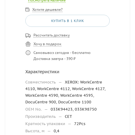
Посмотреть наличие
Хотите дешевле?
КУПИТЬ В 1 КЛИК
Рассчитать доставку
Хочу в подарок
Самовывоз сегодня - бесплатно
Доставка завтра - 390 ₽
Характеристики
Совместимость
—
XEROX: WorkCentre
4110, WorkCentre 4112, WorkCentre 4127,
WorkCentre 4590, WorkCentre 4595,
DocuCentre 900, DocuCentre 1100
OEM No.
—
033K94423, 033K98750
Производитель
—
CET
Кратность упаковки
—
72Pcs
Высота, м
—
0,4