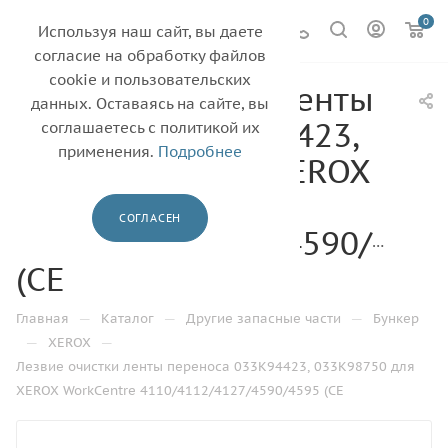
0
Используя наш сайт, вы даете
согласие на обработку файлов
cookie и пользовательских
Лезвие очистки ленты
данных. Оставаясь на сайте, вы
переноса 033K94423,
соглашаетесь с политикой их
применения.
Подробнее
033K98750 для XEROX
WorkCentre
СОГЛАСЕН
4110/4112/4127/4590/4595
(CE
—
—
—
Главная
Каталог
Другие запасные части
Бункер
—
—
XEROX
Лезвие очистки ленты переноса 033K94423, 033K98750 для
XEROX WorkCentre 4110/4112/4127/4590/4595 (CE