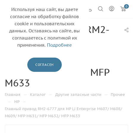
0
Используя наш сайт, вы даете
согласие на обработку файлов
cookie и пользовательских
Главный привод RM2-
данных. Оставаясь на сайте, вы
6777 для HP LJ
соглашаетесь с политикой их
применения.
Подробнее
Enterprise M607/
M608/ M609/ MFP
СОГЛАСЕН
M631/ MFP M632/ MFP
M633
—
—
—
Главная
Каталог
Другие запасные части
Прочее
—
—
HP
Главный привод RM2-6777 для HP LJ Enterprise M607/ M608/
M609/ MFP M631/ MFP M632/ MFP M633