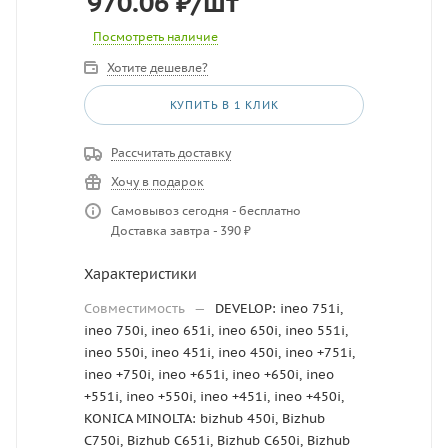
970.06
₽
/шт
Посмотреть наличие
Хотите дешевле?
КУПИТЬ В 1 КЛИК
Рассчитать доставку
Хочу в подарок
Самовывоз сегодня - бесплатно
Доставка завтра - 390 ₽
Характеристики
Совместимость
—
DEVELOP: ineo 751i,
ineo 750i, ineo 651i, ineo 650i, ineo 551i,
ineo 550i, ineo 451i, ineo 450i, ineo +751i,
ineo +750i, ineo +651i, ineo +650i, ineo
+551i, ineo +550i, ineo +451i, ineo +450i,
KONICA MINOLTA: bizhub 450i, Bizhub
C750i, Bizhub C651i, Bizhub C650i, Bizhub