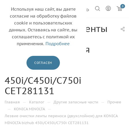
0
Используя наш сайт, вы даете
согласие на обработку файлов
cookie и пользовательских
Лезвие очистки ленты
данных. Оставаясь на сайте, вы
переноса
соглашаетесь с политикой их
применения.
Подробнее
(двухслойное) для
KONICA MINOLTA
СОГЛАСЕН
bizhub
450i/C450i/C750i
CET281131
—
—
—
Главная
Каталог
Другие запасные части
Прочее
—
—
KONICA MINOLTA
Лезвие очистки ленты переноса (двухслойное) для KONICA
MINOLTA bizhub 450i/C450i/C750i CET281131