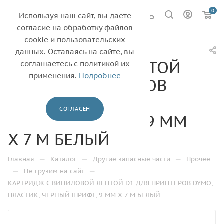
0
Используя наш сайт, вы даете
согласие на обработку файлов
cookie и пользовательских
КАРТРИДЖ С
данных. Оставаясь на сайте, вы
ВИНИЛОВОЙ ЛЕНТОЙ
соглашаетесь с политикой их
применения.
Подробнее
D1 ДЛЯ ПРИНТЕРОВ
DYMO, ПЛАСТИК,
СОГЛАСЕН
ЧЕРНЫЙ ШРИФТ, 9 ММ
Х 7 М БЕЛЫЙ
—
—
—
Главная
Каталог
Другие запасные части
Прочее
—
—
Не грузим на сайт
КАРТРИДЖ С ВИНИЛОВОЙ ЛЕНТОЙ D1 ДЛЯ ПРИНТЕРОВ DYMO,
ПЛАСТИК, ЧЕРНЫЙ ШРИФТ, 9 ММ Х 7 М БЕЛЫЙ