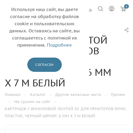
0
Используя наш сайт, вы даете
согласие на обработку файлов
cookie и пользовательских
КАРТРИДЖ С
данных. Оставаясь на сайте, вы
ВИНИЛОВОЙ ЛЕНТОЙ
соглашаетесь с политикой их
применения.
Подробнее
D1 ДЛЯ ПРИНТЕРОВ
DYMO, ПЛАСТИК,
СОГЛАСЕН
ЧЕРНЫЙ ШРИФТ, 6 ММ
Х 7 М БЕЛЫЙ
—
—
—
Главная
Каталог
Другие запасные части
Прочее
—
—
Не грузим на сайт
КАРТРИДЖ С ВИНИЛОВОЙ ЛЕНТОЙ D1 ДЛЯ ПРИНТЕРОВ DYMO,
ПЛАСТИК, ЧЕРНЫЙ ШРИФТ, 6 ММ Х 7 М БЕЛЫЙ