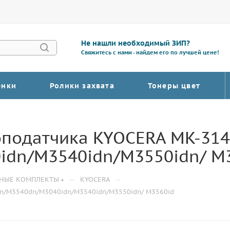
Не нашли необходимый ЗИП?
Свяжитесь с нами - найдем его по лучшей цене!
енки
Ролики захвата
Тонеры цвет
оподатчика KYOCERA MK-31
dn/M3540idn/M3550idn/ M
—
—
СНЫЕ КОМПЛЕКТЫ
KYOCERA
n/M3540dn/M3040idn/M3540idn/M3550idn/ M3560id