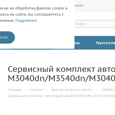
Покупателям
Корпоративным клиентам
асие на обработку файлов cookie и
ясь на сайте, вы соглашаетесь с
менения.
Подробнее
АСЕН
КАТАЛОГ
Барабаны
Термопл
Сервисный комплект авт
M3040dn/M3540dn/M3040i
—
—
—
Главная
Каталог
Другие запасные части
СЕРВИ
Сервисный комплект автоподатчика KYOCERA MK-3140 M3040d