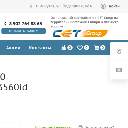
г. Иркутск, ул. Подгорная, 68А
ВОЙТИ
Официальный дистрибьютор CET Group на
территории Восточной Сибири и Дальнего
8 902 764 88 63
востока
ОСТАВИТЬ ЗАЯВКУ
Акции
Контакты
0
0
0
40
3560id
Посмотреть наличие
Хотите дешевле?