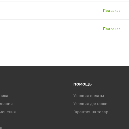
Под заказ
Под заказ
ПОМОЩЬ
ника
Условия оплаты
мпании
Условия доставки
менения
Гарантия на товар
я