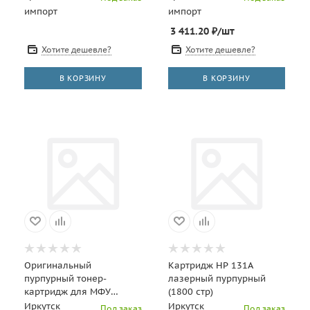
импорт
импорт
3 411.20
₽
/шт
Хотите дешевле?
Хотите дешевле?
В КОРЗИНУ
В КОРЗИНУ
Оригинальный
Картридж HP 131A
пурпурный тонер-
лазерный пурпурный
картридж для МФУ
(1800 стр)
Sindoh D330e/D332e.
Иркутск
Иркутск
Под заказ
Под заказ