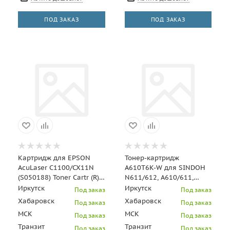
ПОД ЗАКАЗ
ПОД ЗАКАЗ
Картридж для EPSON
Тонер-картридж
AcuLaser C1100/CX11N
A610T6K-W для SINDOH
(S050188) Toner Cartr (R)
N611/612, A610/611,
кр (4К) UNITON Eco
M611/612 (CET), 13000
Иркутск
Иркутск
Под заказ
Под заказ
стр., DGP2031
Хабаровск
Хабаровск
Под заказ
Под заказ
МСК
МСК
Под заказ
Под заказ
Транзит
Транзит
Под заказ
Под заказ