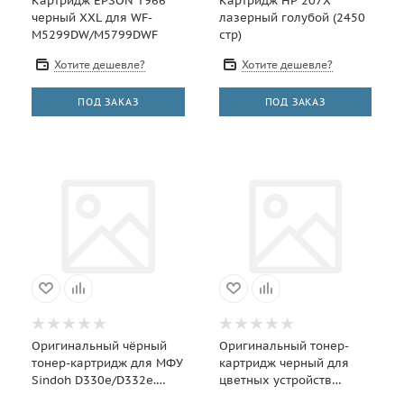
Картридж EPSON T966
Картридж HP 207X
черный XXL для WF-
лазерный голубой (2450
M5299DW/M5799DWF
стр)
Хотите дешевле?
Хотите дешевле?
ПОД ЗАКАЗ
ПОД ЗАКАЗ
Оригинальный чёрный
Оригинальный тонер-
тонер-картридж для МФУ
картридж черный для
Sindoh D330e/D332e.
цветных устройств
Ресурс 24 000
Sindoh P300dn/C300 (6