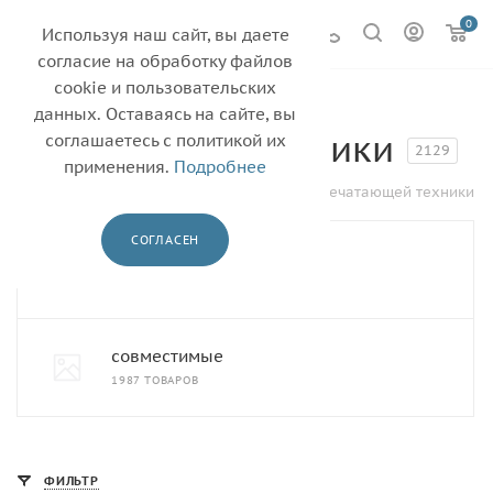
0
Используя наш сайт, вы даете
согласие на обработку файлов
cookie и пользовательских
Картриджи для
данных. Оставаясь на сайте, вы
печатающей техники
соглашаетесь с политикой их
2129
применения.
Подробнее
—
—
Главная
Каталог
Картриджи для печатающей техники
СОГЛАСЕН
оригинальные
142 ТОВАРА
совместимые
1987 ТОВАРОВ
ФИЛЬТР