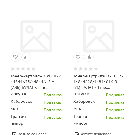
Тонер-картридж Oki C822
Тонер-картридж Oki C822
44844625/44844613 Y
44844628/44844616 B
(7.3k) БУЛАТ s-Line.
(7k) БУЛАТ s-Line.
BFOK0C8220040
BFOK0C8220010
Иркутск
Иркутск
Под заказ
Под заказ
Хабаровск
Хабаровск
Под заказ
Под заказ
МСК
МСК
Под заказ
Под заказ
Транзит
Транзит
Под заказ
Под заказ
импорт
импорт
Хотите дешевле?
Хотите дешевле?