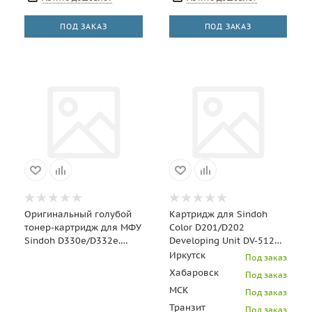
700 страниц)
700 страниц)
ПОД ЗАКАЗ
ПОД ЗАКАЗ
Оригинальный голубой
Картридж для Sindoh
тонер-картридж для МФУ
Color D201/D202
Sindoh D330e/D332e.
Developing Unit DV-512K
Ресурс 24 000
(600K) (o)
Иркутск
Под заказ
отпечатков
Хабаровск
Под заказ
МСК
Под заказ
Транзит
Под заказ