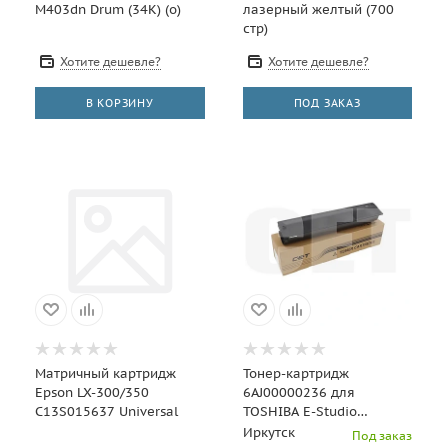
M403dn Drum (34K) (o)
лазерный желтый (700
стр)
Хотите дешевле?
Хотите дешевле?
В КОРЗИНУ
ПОД ЗАКАЗ
Матричный картридж
Тонер-картридж
Epson LX-300/350
6AJ00000236 для
C13S015637 Universal
TOSHIBA E-Studio
2525AC/3025AC/3525AC/4525A
Иркутск
Под заказ