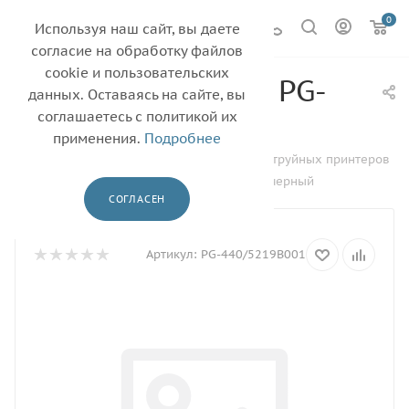
0
Используя наш сайт, вы даете
согласие на обработку файлов
cookie и пользовательских
Картридж CANON PG-
данных. Оставаясь на сайте, вы
440 черный
соглашаетесь с политикой их
применения.
Подробнее
—
—
Главная
Каталог
Картриджи для струйных принтеров
—
—
CANON
Картридж CANON PG-440 черный
СОГЛАСЕН
Артикул:
PG-440/5219B001