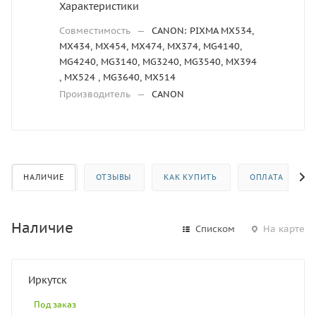
Характеристики
Совместимость
—
CANON: PIXMA MX534,
MX434, MX454, MX474, MX374, MG4140,
MG4240, MG3140, MG3240, MG3540, MX394
, MX524 , MG3640, MX514
Производитель
—
CANON
НАЛИЧИЕ
ОТЗЫВЫ
КАК КУПИТЬ
ОПЛАТА
Наличие
Списком
На карте
Иркутск
Под заказ